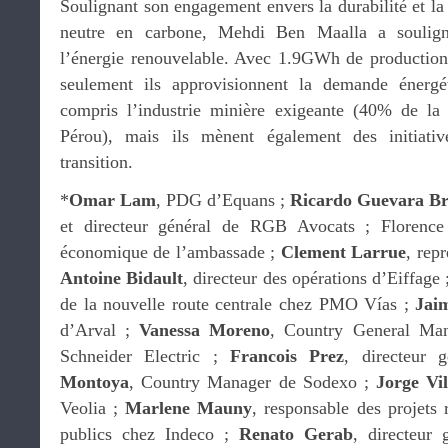
Soulignant son engagement envers la durabilité et la
neutre en carbone, Mehdi Ben Maalla a soulig
l’énergie renouvelable. Avec 1.9GWh de production
seulement ils approvisionnent la demande énergé
compris l’industrie minière exigeante (40% de l
Pérou), mais ils mènent également des initiativ
transition.
*
Omar Lam
, PDG d’Equans ;
Ricardo Guevara Br
et directeur général de RGB Avocats ; Florence
économique de l’ambassade ;
Clement Larrue
, rep
Antoine Bidault
, directeur des opérations d’Eiffage
de la nouvelle route centrale chez PMO Vías ;
Jaim
d’Arval ;
Vanessa Moreno
, Country General Man
Schneider Electric ;
Francois Prez
, directeur
Montoya
, Country Manager de Sodexo ;
Jorge Vil
Veolia ;
Marlene Mauny
, responsable des projets 
publics chez Indeco ;
Renato Gerab
, directeur