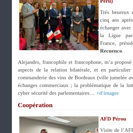
Perú)
Très heureux d
cinq ans aprè
échanger avec
la Ligue parl
France, prési
Recuenco
.
Alejandro, francophile et francophone, m’a propos
aspects de la relation bilatérale, et en particulie
commanderie des vins de Bordeaux (ville jumelée a
échanges commerciaux ; la problématique de la lutte c
cyber sécurité des parlementaires…
+d’images
Coopération
AFD Pérou
Visite de l’AF