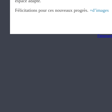
espace adapté.
Félicitations pour ces nouveaux progrès.
+d’images
Fièrement