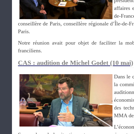
présiden
affaires 
de-Fra
conseillère de Paris, conseillère régionale d’Île-de-F
Paris.
Notre réunion avait pour objet de faciliter la mo
franciliens.
CAS : audition de Michel Godet (10 mai)
Dans le c
la commi
audit
économi
des tech
MMA des 
L’économ