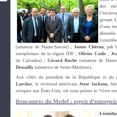
des mé
l’esclava
groupe U
d’une ém
déroul
Luxembo
(sénateur de Haute-Savoie) ;
James Chéron
, pdt 
européennes de la région IDF ;
Olivier Cadic
;
Je
du Calvados) ;
Gérard Roche
(sénateur de Haute
Dessailly
(sénatrice de Seine-Maritime).
Aux côtés du président de la République et du 
Larcher
, le révérend américain
Jesse Jackson
, hér
civiques aux États-Unis, est venu prôner le “vivre e
Rencontres du Medef : esprit d’entrepris
Léonida