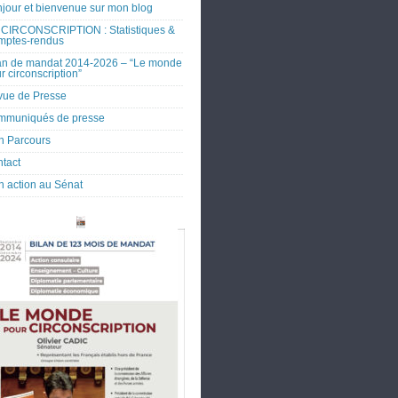
jour et bienvenue sur mon blog
CIRCONSCRIPTION : Statistiques &
mptes-rendus
an de mandat 2014-2026 – “Le monde
r circonscription”
ue de Presse
mmuniqués de presse
 Parcours
tact
 action au Sénat