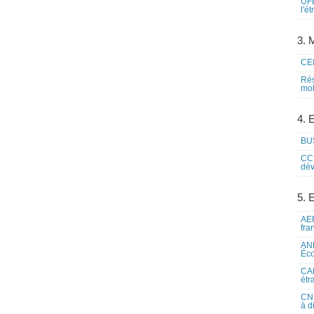
UFE
l'é
3. M
CEI
Rés
mob
4. 
BUS
CCI
dév
5. 
AEF
fra
ANE
Éco
CAM
étr
CNE
à d