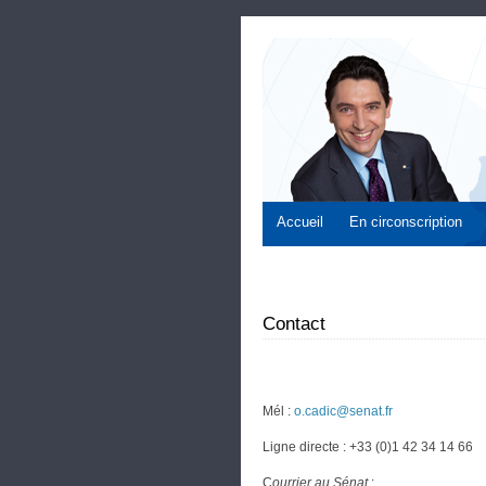
Accueil
En circonscription
Contact
Mél :
o.cadic@senat.fr
Ligne directe : +33 (0)1 42 34 14 66
C
ourrier au Sénat
: