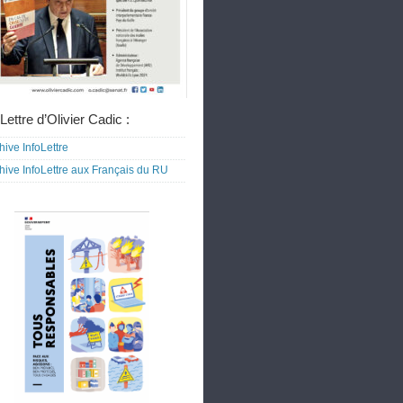
Lettre d’Olivier Cadic :
hive InfoLettre
hive InfoLettre aux Français du RU