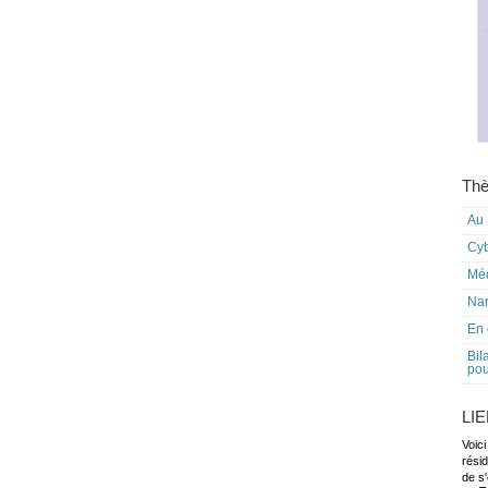
Thè
Au 
Cy
Mé
Nar
En 
Bil
pou
LI
Voici
rési
de s'