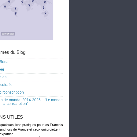
mes du Blog
Sénat
ber
dias
cotrafic
circonscription
an de mandat 2014-2026 – “Le monde
r circonscription”
ENS UTILES
 quelques liens pratiques pour les Français
dant hors de France et ceux qui projettent
expatrier.