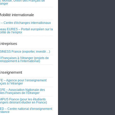
 Monde, Union des Français de
tranger
obilité internationale
 – Centre d'échanges internationaux
eau EURES – Portail européen sur la
ilité de l'emploi
Entreprises
INESS France (exporter, investir…)
 Françaises à l'étranger (projets de
eloppement à l'international)
Enseignement
E – Agence pour l’enseignement
nçais à l’étranger
FE – Association Nationale des
les Françaises de l’Étranger
PUS France (pour les étudiants
angers désirant étudier en France)
D – Centre national d'enseignement
istance