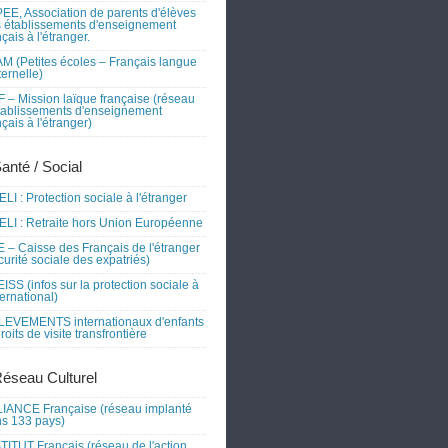
EE, Association de parents d'élèves
 établissements d'enseignement
nçais à l'étranger.
M (Petites écoles – Français langue
ernelle)
 – Mission laïque française (réseau
tablissements d'enseignement
nçais à l'étranger)
Santé / Social
LI : Protection sociale à l'étranger
LI : Retraite hors Union Européenne
 – Caisse des Français de l'étranger
curité sociale des expatriés)
ISS (infos sur la protection sociale à
nternational)
EVEMENTS internationaux d'enfants
droits de visite transfrontière
Réseau Culturel
IANCE Française (réseau implanté
s 133 pays)
TITUT Français (réseau de l'action