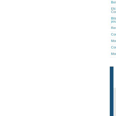
Bon
EN 
Co
Bil
pou
Rev
Co
Mon
Con
Mon