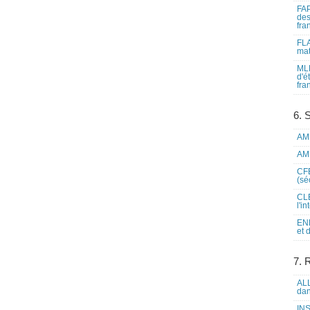
FAP
des
fra
FLA
mat
MLF
d'é
fra
6. 
AME
AME
CFE
(sé
CLE
l'i
ENL
et 
7. 
ALL
dan
INS