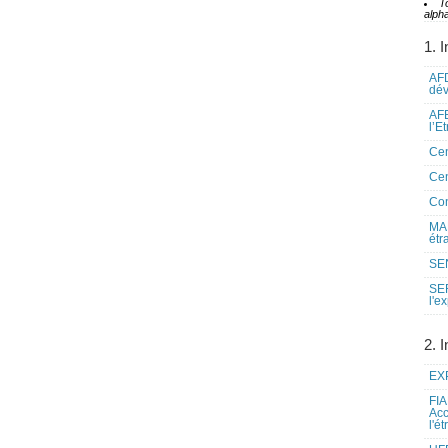
T
alpha
1. I
AFD
dé
AFE
l’E
Cen
Cen
Co
MAE
étr
SEN
SE
l'e
2. I
EXP
FIA
Acc
l'é