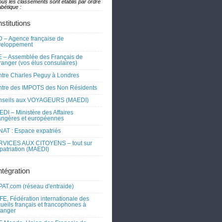
ous les classements sont établis par ordre
bétique :
nstitutions
 – Agence française de
veloppement
 – Assemblée des Français de
tranger (vos élus consulaires)
tre Charles Peguy à Londres
tre des IMPOTS des Non Résidents
nseils aux VOYAGEURS (MAEDI)
DI – Ministère des Affaires
angères et européennes
AT : Espace expatriés
RVICES AUX CITOYENS – tout sur
xpatriation (MAEDI)
ntégration
AT.com (réseau d'entraide)
FE, Fédération internationale des
ueils français et francophones à
tranger