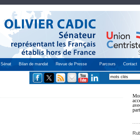
Sénat
Bilan de mandat
Revue de Presse
Parcours
Contact
Mon
acce
ave
part
Rub