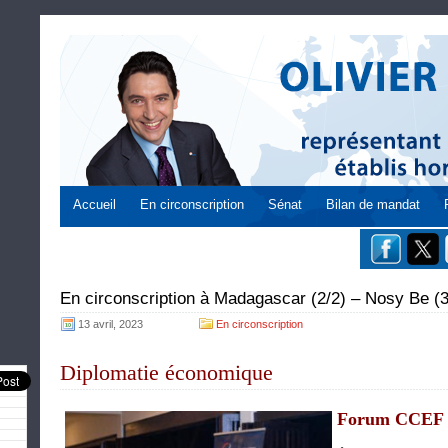
Accueil
En circonscription
Sénat
Bilan de mandat
En circonscription à Madagascar (2/2) – Nosy Be (3
13 avril, 2023
En circonscription
Diplomatie économique
Forum CCEF