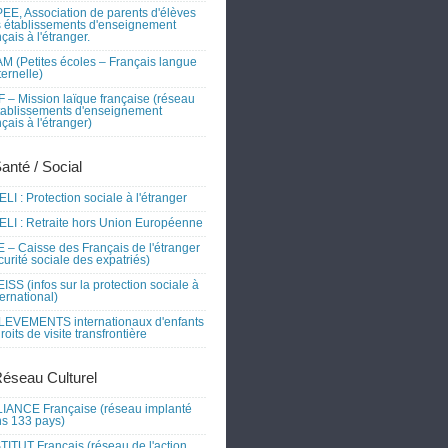
EE, Association de parents d'élèves
 établissements d'enseignement
nçais à l'étranger.
M (Petites écoles – Français langue
ernelle)
 – Mission laïque française (réseau
tablissements d'enseignement
nçais à l'étranger)
Santé / Social
LI : Protection sociale à l'étranger
LI : Retraite hors Union Européenne
 – Caisse des Français de l'étranger
curité sociale des expatriés)
ISS (infos sur la protection sociale à
nternational)
EVEMENTS internationaux d'enfants
droits de visite transfrontière
Réseau Culturel
IANCE Française (réseau implanté
s 133 pays)
TITUT Français (réseau de l'action