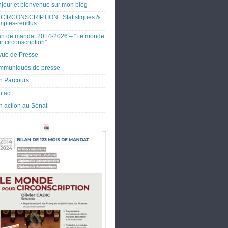
jour et bienvenue sur mon blog
CIRCONSCRIPTION : Statistiques &
mptes-rendus
an de mandat 2014-2026 – “Le monde
r circonscription”
ue de Presse
mmuniqués de presse
 Parcours
tact
 action au Sénat