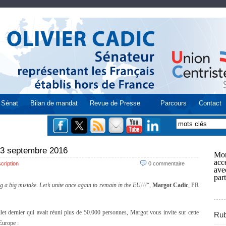
Sénat
Bilan de mandat
Revue de Presse
Parcours
Contact
 3 septembre 2016
Mon
acce
cription
0 commentaire
ave
part
ng a big mistake. Let’s unite once again to remain in the EU!!!
“,
Margot Cadic
, PR
llet dernier qui avait réuni plus de 50.000 personnes, Margot vous invite sur cette
Rub
Europe :