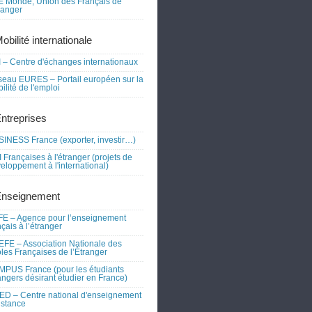
 Monde, Union des Français de
tranger
obilité internationale
 – Centre d'échanges internationaux
eau EURES – Portail européen sur la
ilité de l'emploi
Entreprises
INESS France (exporter, investir…)
 Françaises à l'étranger (projets de
eloppement à l'international)
Enseignement
E – Agence pour l’enseignement
nçais à l’étranger
FE – Association Nationale des
les Françaises de l’Étranger
PUS France (pour les étudiants
angers désirant étudier en France)
D – Centre national d'enseignement
istance