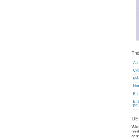
Thè
Au 
Cy
Mé
Nar
En 
Bil
pou
LI
Voici
rési
de s'