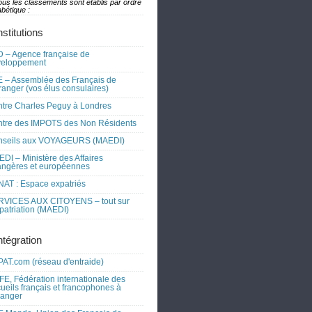
ous les classements sont établis par ordre
bétique :
nstitutions
 – Agence française de
veloppement
 – Assemblée des Français de
tranger (vos élus consulaires)
tre Charles Peguy à Londres
tre des IMPOTS des Non Résidents
nseils aux VOYAGEURS (MAEDI)
DI – Ministère des Affaires
angères et européennes
AT : Espace expatriés
RVICES AUX CITOYENS – tout sur
xpatriation (MAEDI)
ntégration
AT.com (réseau d'entraide)
FE, Fédération internationale des
ueils français et francophones à
tranger