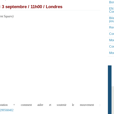
Bon
 3 septembre / 11h00 / Londres
EN 
Co
ent Square)
Bil
pou
Rev
Co
Mon
Con
Mon
tation + comment aider et soutenir le mouvement :
1299568402