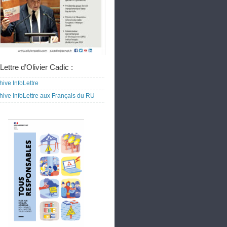
Lettre d’Olivier Cadic :
hive InfoLettre
hive InfoLettre aux Français du RU