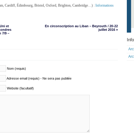
m, Cardiff, Édimbourg, Bristol, Oxford, Brighton, Cambridge…) :
Informations
Uni et
En circonscription au Liban – Beyrouth / 20-22
 Londres
juillet 2016 »
n 7/9 –
Info
Arc
Arc
Nom (requis)
Adresse email (requis) - Ne sera pas publiée
Website (facultatif)