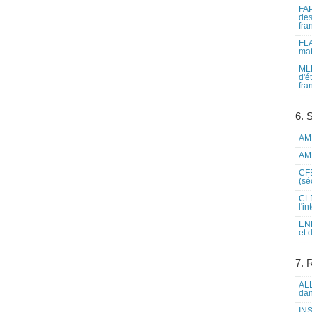
FAP
des
fra
FLA
mat
MLF
d'é
fra
6. 
AME
AME
CFE
(sé
CLE
l'i
ENL
et 
7. 
ALL
dan
INS