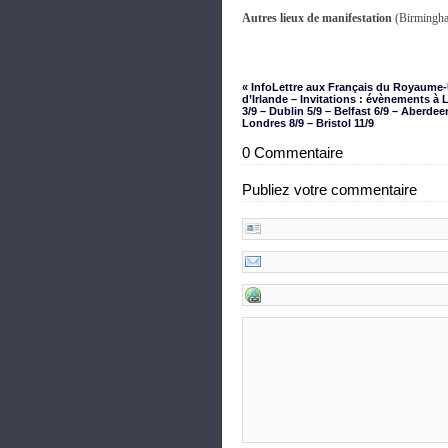
Autres lieux de manifestation
(Birmingha
« InfoLettre aux Français du Royaume-
d’Irlande – Invitations : évènements à
3/9 – Dublin 5/9 – Belfast 6/9 – Aberdee
Londres 8/9 – Bristol 11/9
0 Commentaire
Publiez votre commentaire