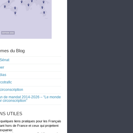
mes du Blog
Sénat
ber
dias
cotrafic
circonscription
an de mandat 2014-2026 – “Le monde
r circonscription”
ENS UTILES
 quelques liens pratiques pour les Français
dant hors de France et ceux qui projettent
expatrier.