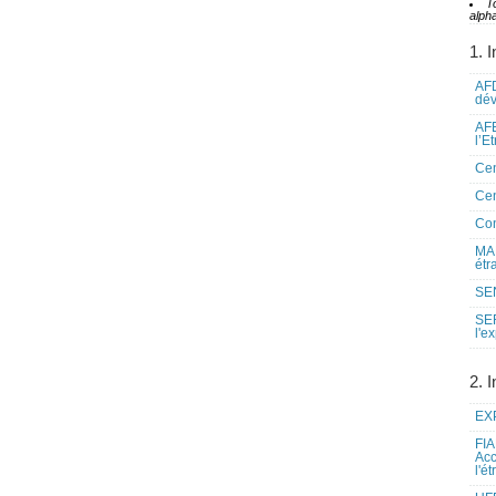
T
alpha
1. I
AFD
dé
AFE
l’E
Cen
Cen
Co
MAE
étr
SEN
SE
l'e
2. I
EXP
FIA
Acc
l'é