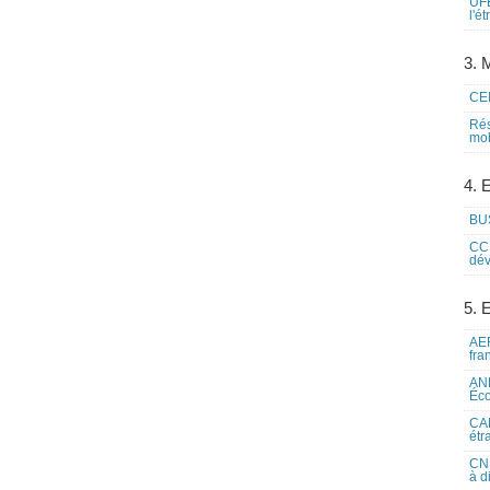
UFE
l'é
3. M
CEI
Rés
mob
4. 
BUS
CCI
dév
5. 
AEF
fra
ANE
Éco
CAM
étr
CNE
à d