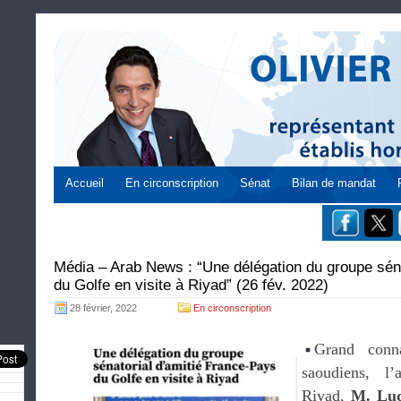
Accueil
En circonscription
Sénat
Bilan de mandat
Média – Arab News : “Une délégation du groupe sén
du Golfe en visite à Riyad” (26 fév. 2022)
28 février, 2022
En circonscription
Grand conna
saoudiens, l
Riyad,
M. Lud