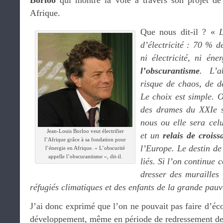
Borloo
qui montre la voie à travers son projet de
Afrique.
Que nous dit-il ? «
d’électricité : 70 % d
ni électricité, ni én
l’obscurantisme
. L’a
risque de chaos, de dé
Le choix est simple. O
des drames du XXIe s
nous ou elle sera cel
Jean-Louis Borloo veut électrifier
et un
relais de croiss
l’Afrique grâce à sa fondation pour
l’Europe. Le destin de
l’énergie en Afrique. « L’obscurité
appelle l’obscurantisme », dit-il.
liés. Si l’on continue 
dresser des murailles
réfugiés climatiques et des enfants de la grande pauv
J’ai donc exprimé que l’on ne pouvait pas faire d’éc
développement, même en période de redressement de 