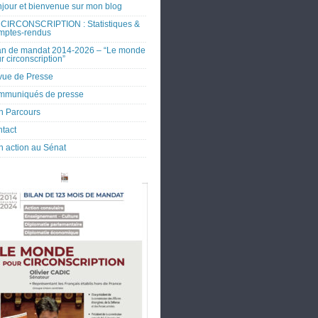
jour et bienvenue sur mon blog
CIRCONSCRIPTION : Statistiques &
mptes-rendus
an de mandat 2014-2026 – “Le monde
r circonscription”
ue de Presse
mmuniqués de presse
 Parcours
tact
 action au Sénat