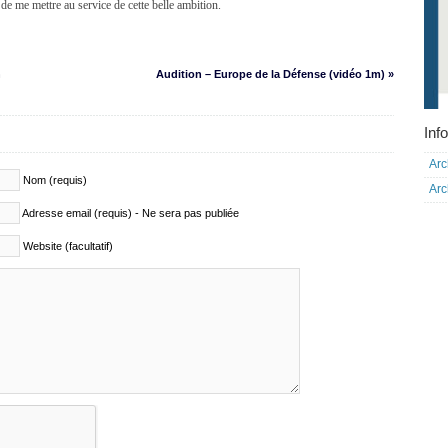
 de me mettre au service de cette belle ambition.
n
Audition – Europe de la Défense (vidéo 1m) »
Info
Arc
Nom (requis)
Arc
Adresse email (requis) - Ne sera pas publiée
Website (facultatif)