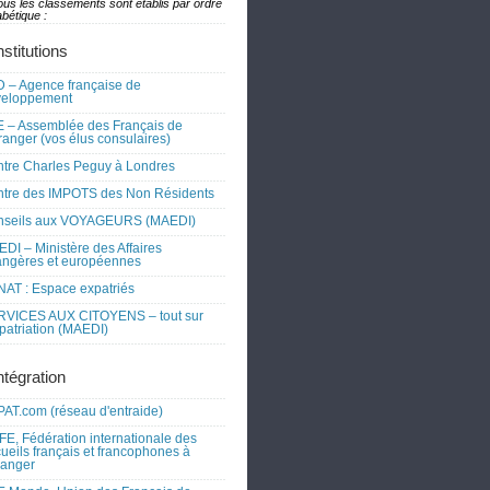
ous les classements sont établis par ordre
bétique :
nstitutions
 – Agence française de
veloppement
 – Assemblée des Français de
tranger (vos élus consulaires)
tre Charles Peguy à Londres
tre des IMPOTS des Non Résidents
nseils aux VOYAGEURS (MAEDI)
DI – Ministère des Affaires
angères et européennes
AT : Espace expatriés
RVICES AUX CITOYENS – tout sur
xpatriation (MAEDI)
ntégration
AT.com (réseau d'entraide)
FE, Fédération internationale des
ueils français et francophones à
tranger