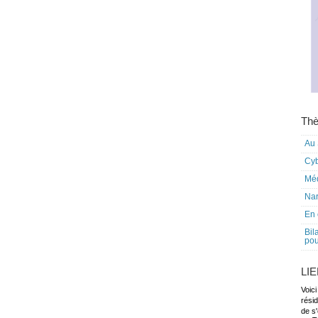
Thè
Au 
Cy
Mé
Nar
En 
Bil
pou
LI
Voici
rési
de s'