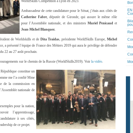
WorldSkills Competition à Lyon en 2023.
Bon
EN 
Ambassadeur de cette candidature pour le Sénat, j’étais aux côtés de
Co
Catherine Fabre
, députée de Gironde, qui assure le même rôle
Bil
pour l’Assemblée nationale, et des ministres
Muriel Penicaud
et
pou
Jean-Michel Blanquer.
Rev
résident de Worldskills et de
Dita Traidas
, présidente WorldSkills Europe,
Michel
Co
ce, a présenté l’équipe de France des Métiers 2019 qui aura le privilège de défendre
Mon
 du 22 au 27 août prochain.
Con
encouragements sur le chemin de la Russie (WorldSkills2019). Voir
la vidéo
.
Mon
 République constitue un
 comme me l’a confié Mme
nte de la commission en
l’Assemblée nationale de
exemples pour la nation,
oir l’apprentissage,
candidature à ses côtés,
dership de ce projet.