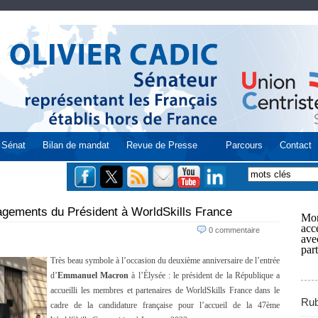
Sénat
Bilan de mandat
Revue de Presse
Parcours
Contact
agements du Président à WorldSkills France
Mon
acce
0 commentaire
ave
part
Très beau symbole à l’occasion du deuxième anniversaire de l’entrée
d’
Emmanuel Macron
à l’Élysée : le président de la République a
accueilli les membres et partenaires de WorldSkills France dans le
Rub
cadre de la candidature française pour l’accueil de la 47ème