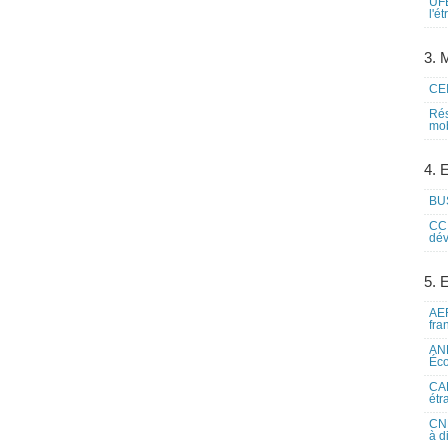
UFE
l'é
3. M
CEI
Rés
mob
4. 
BUS
CCI
dév
5. 
AEF
fra
ANE
Éco
CAM
étr
CNE
à d