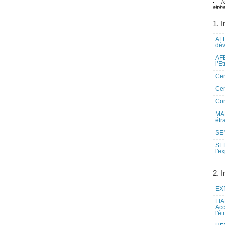
T
alpha
1. I
AFD
dé
AFE
l’E
Cen
Cen
Co
MAE
étr
SEN
SE
l'e
2. I
EXP
FIA
Acc
l'é