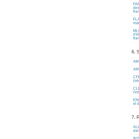
FAP
des
fra
FLA
mat
MLF
d'é
fra
6. 
AME
AME
CFE
(sé
CLE
l'i
ENL
et 
7. 
ALL
dan
INS