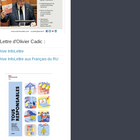
Lettre d’Olivier Cadic :
hive InfoLettre
hive InfoLettre aux Français du RU