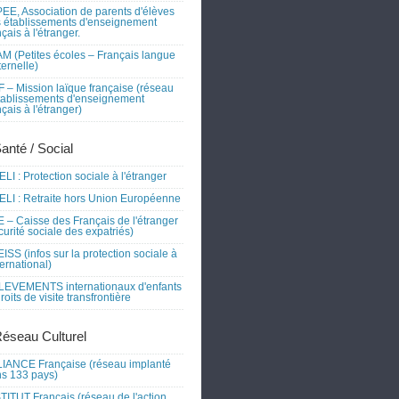
EE, Association de parents d'élèves
 établissements d'enseignement
nçais à l'étranger.
M (Petites écoles – Français langue
ernelle)
 – Mission laïque française (réseau
tablissements d'enseignement
nçais à l'étranger)
Santé / Social
LI : Protection sociale à l'étranger
LI : Retraite hors Union Européenne
 – Caisse des Français de l'étranger
curité sociale des expatriés)
ISS (infos sur la protection sociale à
nternational)
EVEMENTS internationaux d'enfants
droits de visite transfrontière
Réseau Culturel
IANCE Française (réseau implanté
s 133 pays)
TITUT Français (réseau de l'action