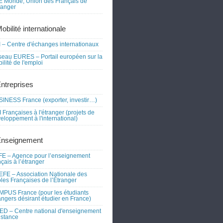
 Monde, Union des Français de
tranger
obilité internationale
 – Centre d'échanges internationaux
eau EURES – Portail européen sur la
ilité de l'emploi
Entreprises
INESS France (exporter, investir…)
 Françaises à l'étranger (projets de
eloppement à l'international)
Enseignement
E – Agence pour l’enseignement
nçais à l’étranger
FE – Association Nationale des
les Françaises de l’Étranger
PUS France (pour les étudiants
angers désirant étudier en France)
D – Centre national d'enseignement
istance