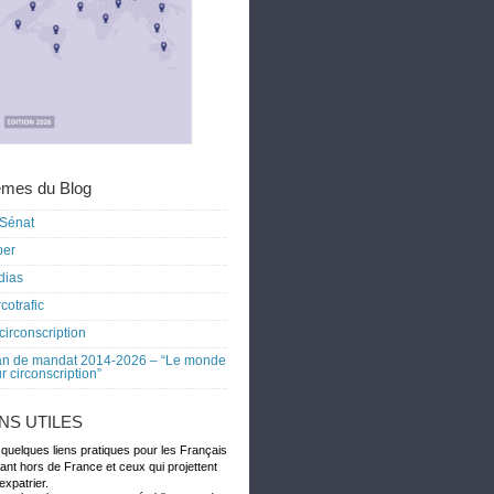
mes du Blog
Sénat
ber
dias
cotrafic
circonscription
an de mandat 2014-2026 – “Le monde
r circonscription”
ENS UTILES
 quelques liens pratiques pour les Français
dant hors de France et ceux qui projettent
expatrier.