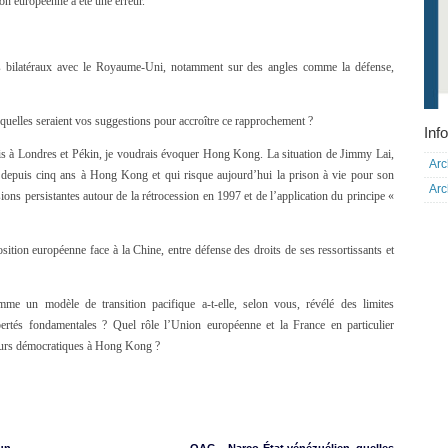
ion européenne a été une erreur.
ns bilatéraux avec le Royaume-Uni, notamment sur des angles comme la défense,
quelles seraient vos suggestions pour accroître ce rapprochement ?
Info
is à Londres et Pékin, je voudrais évoquer Hong Kong. La situation de Jimmy Lai,
Arc
 depuis cinq ans à Hong Kong et qui risque aujourd’hui la prison à vie pour son
Arc
ions persistantes autour de la rétrocession en 1997 et de l’application du principe «
ition européenne face à la Chine, entre défense des droits de ses ressortissants et
omme un modèle de transition pacifique a-t-elle, selon vous, révélé des limites
bertés fondamentales ? Quel rôle l’Union européenne et la France en particulier
aleurs démocratiques à Hong Kong ?