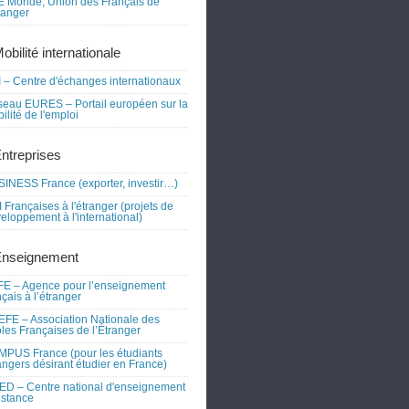
 Monde, Union des Français de
tranger
obilité internationale
 – Centre d'échanges internationaux
eau EURES – Portail européen sur la
ilité de l'emploi
Entreprises
INESS France (exporter, investir…)
 Françaises à l'étranger (projets de
eloppement à l'international)
Enseignement
E – Agence pour l’enseignement
nçais à l’étranger
FE – Association Nationale des
les Françaises de l’Étranger
PUS France (pour les étudiants
angers désirant étudier en France)
D – Centre national d'enseignement
istance