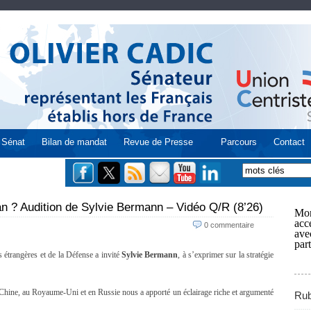
Sénat
Bilan de mandat
Revue de Presse
Parcours
Contact
an ? Audition de Sylvie Bermann – Vidéo Q/R (8’26)
Mon
acce
0 commentaire
ave
part
 étrangères et de la Défense a invité
Sylvie Bermann
, à s’exprimer sur la stratégie
Chine, au Royaume-Uni et en Russie nous a apporté un éclairage riche et argumenté
Rub