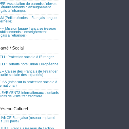
EE, Association de parents d'élèves
 établissements d'enseignement
nçais à l'étranger.
M (Petites écoles – Français langue
ernelle)
 – Mission laïque française (réseau
tablissements d'enseignement
nçais à l'étranger)
Santé / Social
LI : Protection sociale à l'étranger
LI : Retraite hors Union Européenne
 – Caisse des Français de l'étranger
curité sociale des expatriés)
ISS (infos sur la protection sociale à
nternational)
EVEMENTS internationaux d'enfants
droits de visite transfrontière
Réseau Culturel
IANCE Française (réseau implanté
s 133 pays)
TITUT Français (réseau de l'action