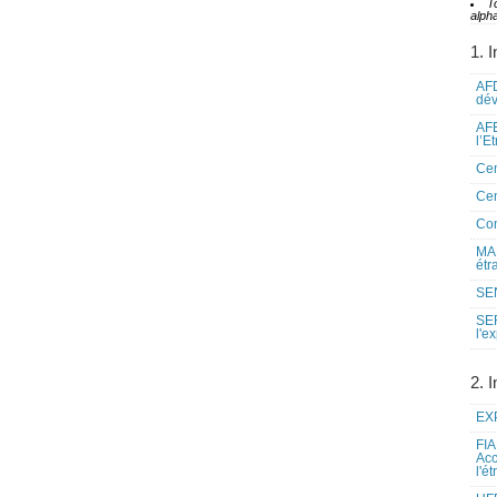
T
alpha
1. I
AFD
dé
AFE
l’E
Cen
Cen
Co
MAE
étr
SEN
SE
l'e
2. I
EXP
FIA
Acc
l'é