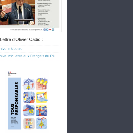
Lettre d’Olivier Cadic :
hive InfoLettre
hive InfoLettre aux Français du RU