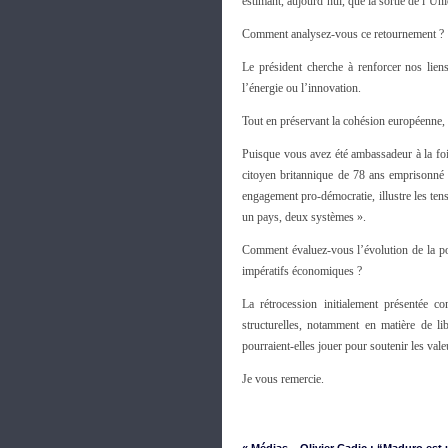
estimant, aujourd’hui, que la sortie de l’Un
Comment analysez-vous ce retournement ?
Le président cherche à renforcer nos lie
l’énergie ou l’innovation.
Tout en préservant la cohésion européenne, 
Puisque vous avez été ambassadeur à la fo
citoyen britannique de 78 ans emprisonné
engagement pro-démocratie, illustre les tens
un pays, deux systèmes ».
Comment évaluez-vous l’évolution de la pos
impératifs économiques ?
La rétrocession initialement présentée c
structurelles, notamment en matière de li
pourraient-elles jouer pour soutenir les v
Je vous remercie.