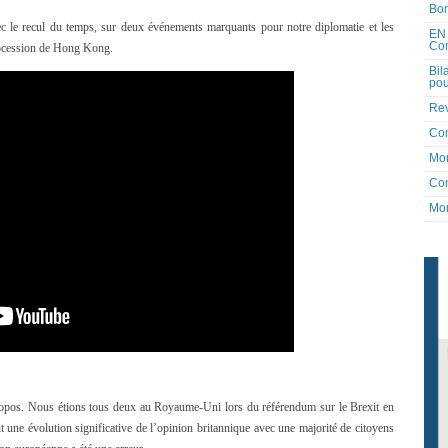
Bon
avec le recul du temps, sur deux événements marquants pour notre diplomatie et les
EN 
Co
étrocession de Hong Kong.
Bil
pou
Rev
Co
Mon
Con
Mon
pos. Nous étions tous deux au Royaume-Uni lors du référendum sur le Brexit en
 une évolution significative de l’opinion britannique avec une majorité de citoyens