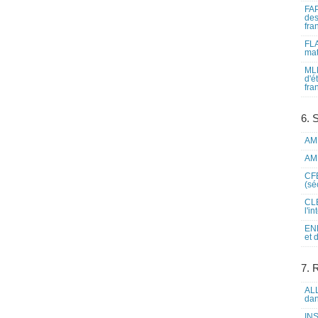
FAP
des
fra
FLA
mat
MLF
d'é
fra
6. 
AME
AME
CFE
(sé
CLE
l'i
ENL
et 
7. 
ALL
dan
INS