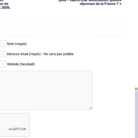
 un
QAG – Narco-État vénézuélien, quelles
eur de
réponses de la France ? »
. 2026,
Nom (requis)
Adresse email (requis) - Ne sera pas publiée
Website (facultatif)