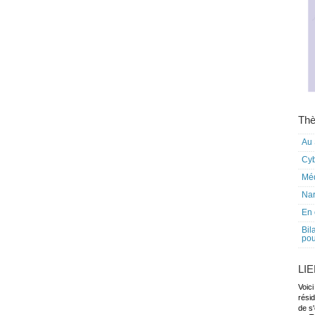
Thè
Au 
Cy
Mé
Nar
En 
Bil
pou
LI
Voici
rési
de s'