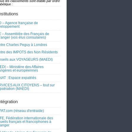
ous les classements sont établis par ordre
bétique :
nstitutions
 – Agence française de
veloppement
 – Assemblée des Français de
tranger (vos élus consulaires)
tre Charles Peguy à Londres
tre des IMPOTS des Non Résidents
nseils aux VOYAGEURS (MAEDI)
DI – Ministère des Affaires
angères et européennes
AT : Espace expatriés
RVICES AUX CITOYENS – tout sur
xpatriation (MAEDI)
ntégration
AT.com (réseau d'entraide)
FE, Fédération internationale des
ueils français et francophones à
tranger