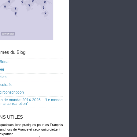
mes du Blog
Sénat
ber
dias
cotrafic
circonscription
an de mandat 2014-2026 – “Le monde
r circonscription”
ENS UTILES
 quelques liens pratiques pour les Français
dant hors de France et ceux qui projettent
expatrier.