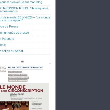
jour et bienvenue sur mon blog
CIRCONSCRIPTION : Statistiques &
mptes-rendus
an de mandat 2014-2026 – “Le monde
r circonscription”
ue de Presse
mmuniqués de presse
 Parcours
tact
 action au Sénat