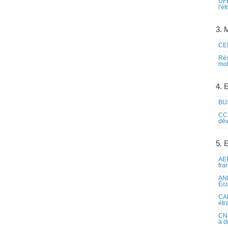
UFE
l'é
3. M
CEI
Rés
mob
4. 
BUS
CCI
dév
5. 
AEF
fra
ANE
Éco
CAM
étr
CNE
à d