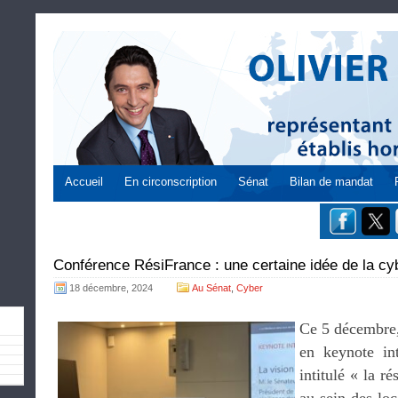
Accueil
En circonscription
Sénat
Bilan de mandat
Conférence RésiFrance : une certaine idée de la cyb
18 décembre, 2024
Au Sénat
,
Cyber
Ce 5 décembre, 
en keynote int
intitulé « la ré