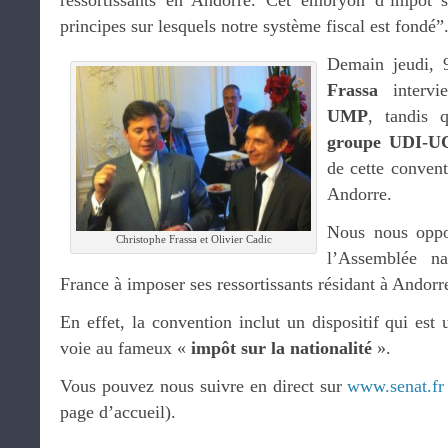
ressortissants en Andorre. Cet embryon d’impôt su
principes sur lesquels notre système fiscal est fondé”
Demain jeudi, 
Frassa
interv
UMP
, tandis 
groupe UDI-U
de cette convent
Andorre.
Nous nous oppo
Christophe Frassa et Olivier Cadic
l’Assemblée nat
France à imposer ses ressortissants résidant à Andorr
En effet, la convention inclut un dispositif qui est
voie au fameux «
impôt sur la nationalité
».
Vous pouvez nous suivre en direct sur
www.senat.fr
page d’accueil).