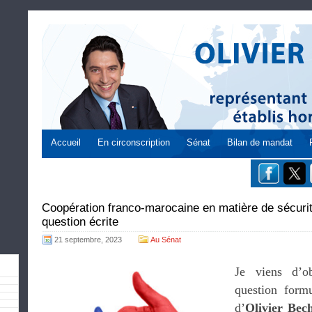
Accueil
En circonscription
Sénat
Bilan de mandat
Coopération franco-marocaine en matière de sécurit
question écrite
21 septembre, 2023
Au Sénat
Je viens d’o
question formu
d’
Olivier Bec