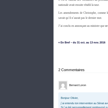
nationale avait ensuite rétabli la taxe.
Les amendements de Christophe, comme le m
savait qu’il n’aurait pas le dernier mot.
J’ai conclu en annonçant au ministre que
ce
« En Bref – du 31 oct. au 13 nov. 2016
2 Commentaires
Bernard Loron
Bonjour Olivier,
j´ai entendu ton intervention au Sénat a
Si j´ai été personnellement remboursé su