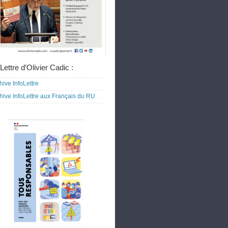
Lettre d’Olivier Cadic :
hive InfoLettre
hive InfoLettre aux Français du RU