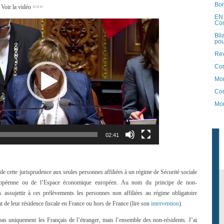
Bon
 Voir la vidéo >>>
EN 
Co
Lecteur
vidéo
Bil
pou
Rev
Co
Mon
Con
Mon
02:41
s de cette jurisprudence aux seules personnes affiliées à un régime de Sécurité sociale
ropéenne ou de l’Espace économique européen. Au nom du principe de non-
 assujettir à ces prélèvements les personnes non affiliées au régime obligatoire
t de leur résidence fiscale en France ou hors de France (lire son
intervention
).
 pas uniquement les Français de l’étranger, mais l’ensemble des non-résidents. J’ai