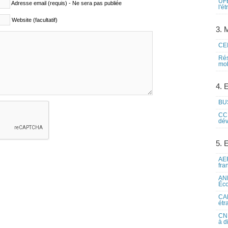
UFE
Adresse email (requis) - Ne sera pas publiée
l'é
Website (facultatif)
3. M
CEI
Rés
mob
4. 
BUS
CCI
dév
5. 
AEF
fra
ANE
Éco
CAM
étr
CNE
à d