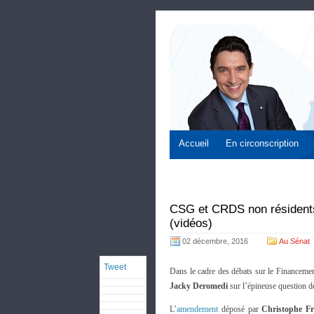
Accueil
En circonscription
CSG et CRDS non résidents
(vidéos)
02 décembre, 2016
Au Sénat
Tweet
Dans le cadre des débats sur le Financeme
Jacky Deromedi
sur l’épineuse question d
L’
amendement
déposé par
Christophe Fr