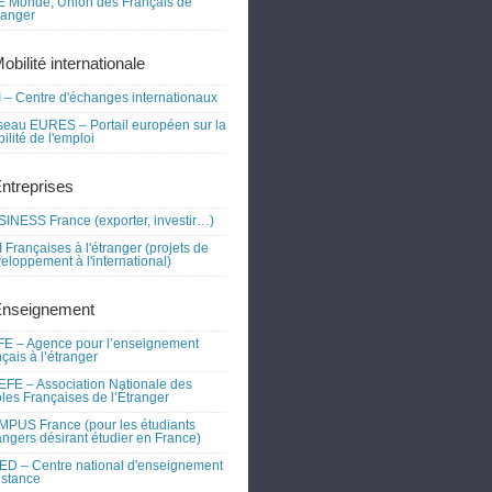
 Monde, Union des Français de
tranger
obilité internationale
 – Centre d'échanges internationaux
eau EURES – Portail européen sur la
ilité de l'emploi
Entreprises
INESS France (exporter, investir…)
 Françaises à l'étranger (projets de
eloppement à l'international)
Enseignement
E – Agence pour l’enseignement
nçais à l’étranger
FE – Association Nationale des
les Françaises de l’Étranger
PUS France (pour les étudiants
angers désirant étudier en France)
D – Centre national d'enseignement
istance