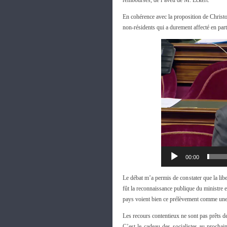
remboursés, de l’aveu de M. Eckert.
En cohérence avec la proposition de Chris
non-résidents qui a durement affecté en part
00:00
Le débat m’a permis de constater que la libe
fût la reconnaissance publique du ministre 
pays voient bien ce prélèvement comme une 
Les recours contentieux ne sont pas prêts de
C’est le cadeau des socialistes au procha