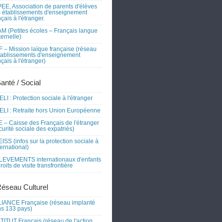
EE, Association de parents d'élèves
 établissements d'enseignement
nçais à l'étranger.
M (Petites écoles – Français langue
ernelle)
 – Mission laïque française (réseau
tablissements d'enseignement
nçais à l'étranger)
Santé / Social
LI : Protection sociale à l'étranger
LI : Retraite hors Union Européenne
 – Caisse des Français de l'étranger
curité sociale des expatriés)
ISS (infos sur la protection sociale à
nternational)
EVEMENTS internationaux d'enfants
droits de visite transfrontière
Réseau Culturel
IANCE Française (réseau implanté
s 133 pays)
TITUT Français (réseau de l'action