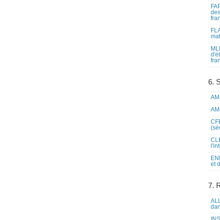
FAP
des
fra
FLA
mat
MLF
d'é
fra
6. 
AME
AME
CFE
(sé
CLE
l'i
ENL
et 
7. 
ALL
dan
INS