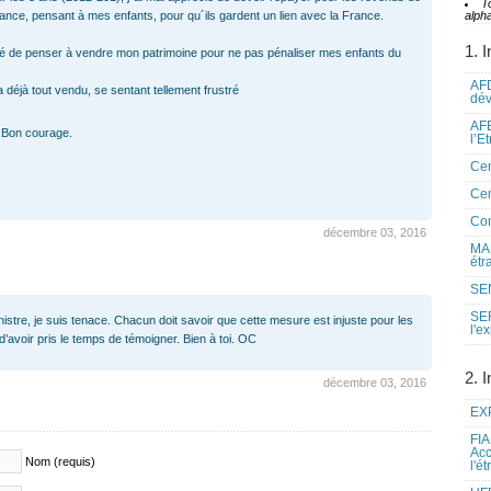
T
rance, pensant à mes enfants, pour qu´ils gardent un lien avec la France.
alpha
1. I
ligé de penser à vendre mon patrimoine pour ne pas pénaliser mes enfants du
AFD
a déjà tout vendu, se sentant tellement frustré
dé
AFE
 Bon courage.
l’E
Cen
Cen
Co
décembre 03, 2016
MAE
étr
SEN
SE
stre, je suis tenace. Chacun doit savoir que cette mesure est injuste pour les
l'e
’avoir pris le temps de témoigner. Bien à toi. OC
2. I
décembre 03, 2016
EXP
FIA
Acc
Nom (requis)
l'é