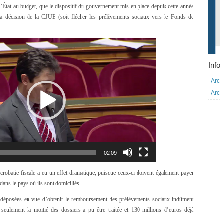
 d’État au budget, que le dispositif du gouvernement mis en place depuis cette année
 la décision de la CJUE (soit flécher les prélèvements sociaux vers le Fonds de
Lecteur
vidéo
Info
Arc
Arc
02:09
 acrobatie fiscale a eu un effet dramatique, puisque ceux-ci doivent également payer
dans le pays où ils sont domiciliés.
 déposées en vue d’obtenir le remboursement des prélèvements sociaux indûment
seulement la moitié des dossiers a pu être traitée et 130 millions d’euros déjà