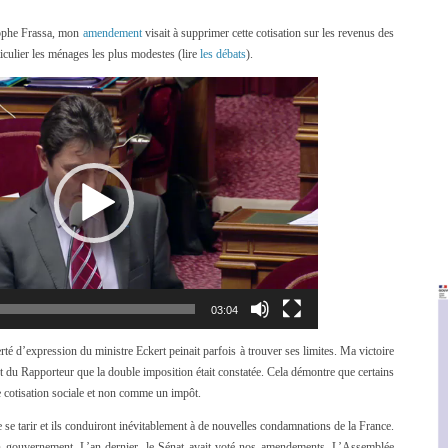
tophe Frassa, mon
amendement
visait à supprimer cette cotisation sur les revenus des
iculier les ménages les plus modestes (lire
les débats
).
Lecteur
vidéo
03:04
rté d’expression du ministre Eckert peinait parfois à trouver ses limites. Ma victoire
et du Rapporteur que la double imposition était constatée. Cela démontre que certains
cotisation sociale et non comme un impôt.
 se tarir et ils conduiront inévitablement à de nouvelles condamnations de la France.
in gouvernement. L’an dernier, le Sénat avait voté nos amendements. L’Assemblée