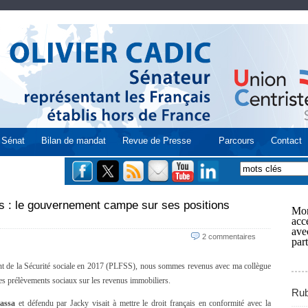
Sénat
Bilan de mandat
Revue de Presse
Parcours
Contact
 : le gouvernement campe sur ses positions
Mon
acce
ave
2 commentaires
part
nt de la Sécurité sociale en 2017 (PLFSS), nous sommes revenus avec ma collègue
es prélèvements sociaux sur les revenus immobiliers.
Rub
assa
et défendu par Jacky visait à mettre le droit français en conformité avec la