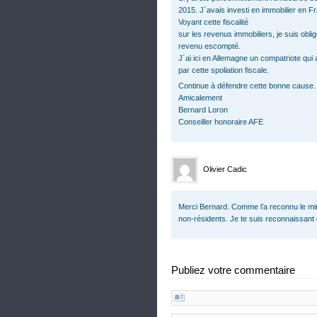
2015. J´avais investi en immobilier en F
Voyant cette fiscalité
sur les revenus immobiliers, je suis ob
revenu escompté.
J´ai ici en Allemagne un compatriote qui 
par cette spoliation fiscale.
Continue à défendre cette bonne cause.
Amicalement
Bernard Loron
Conseiller honoraire AFE
Olivier Cadic
Merci Bernard. Comme l’a reconnu le mini
non-résidents. Je te suis reconnaissant d
Publiez votre commentaire