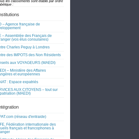
ous les classements sont établis par ordre
bétique :
nstitutions
 – Agence française de
veloppement
 – Assemblée des Français de
tranger (vos élus consulaires)
tre Charles Peguy à Londres
tre des IMPOTS des Non Résidents
nseils aux VOYAGEURS (MAEDI)
DI – Ministère des Affaires
angères et européennes
AT : Espace expatriés
RVICES AUX CITOYENS – tout sur
xpatriation (MAEDI)
ntégration
AT.com (réseau d'entraide)
FE, Fédération internationale des
ueils français et francophones à
tranger