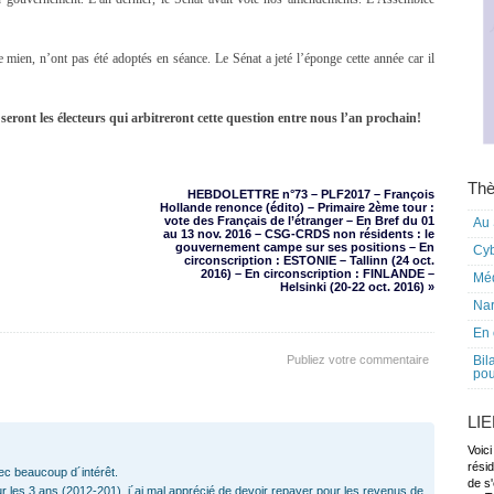
ien, n’ont pas été adoptés en séance. Le Sénat a jeté l’éponge cette année car il
 seront les électeurs qui arbitreront cette question entre nous l’an prochain!
Thè
HEBDOLETTRE n°73 – PLF2017 – François
Hollande renonce (édito) – Primaire 2ème tour :
vote des Français de l’étranger – En Bref du 01
Au 
au 13 nov. 2016 – CSG-CRDS non résidents : le
gouvernement campe sur ses positions – En
Cy
circonscription : ESTONIE – Tallinn (24 oct.
2016) – En circonscription : FINLANDE –
Mé
Helsinki (20-22 oct. 2016) »
Nar
En 
Publiez votre commentaire
Bil
pou
LI
Voici
rési
vec beaucoup d´intérêt.
de s'
r les 3 ans (2012-201), j´ai mal apprécié de devoir repayer pour les revenus de