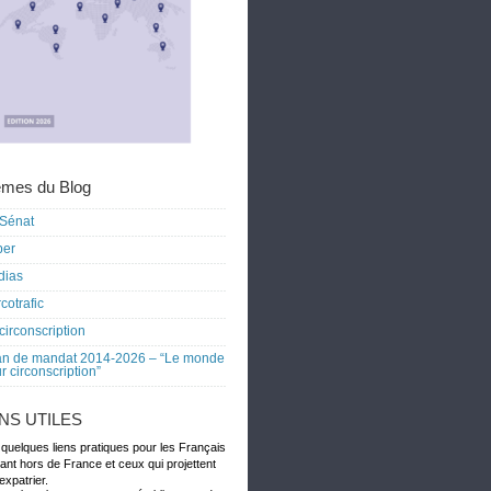
mes du Blog
Sénat
ber
dias
cotrafic
circonscription
an de mandat 2014-2026 – “Le monde
r circonscription”
ENS UTILES
 quelques liens pratiques pour les Français
dant hors de France et ceux qui projettent
expatrier.