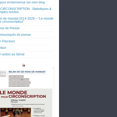
jour et bienvenue sur mon blog
CIRCONSCRIPTION : Statistiques &
mptes-rendus
an de mandat 2014-2026 – “Le monde
r circonscription”
ue de Presse
mmuniqués de presse
 Parcours
tact
 action au Sénat