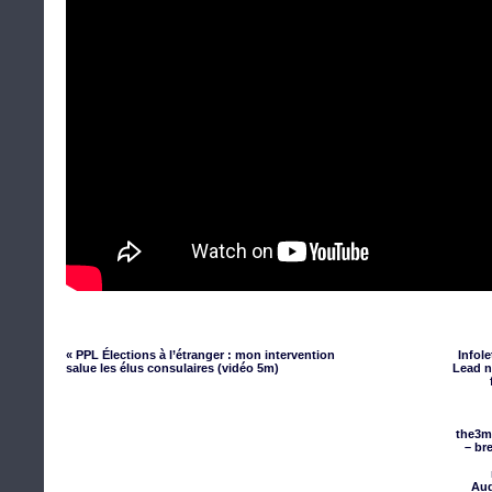
« PPL Élections à l’étranger : mon intervention
Infol
salue les élus consulaires (vidéo 5m)
Lead n
the3m
– br
Aud