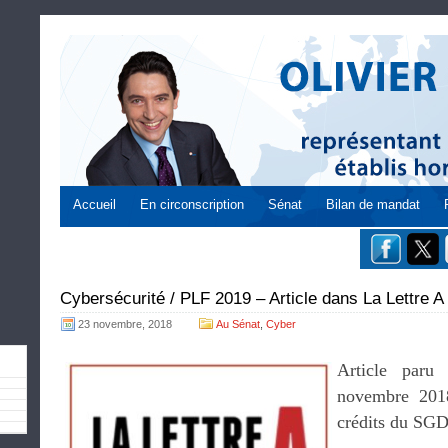
Accueil
En circonscription
Sénat
Bilan de mandat
Cybersécurité / PLF 2019 – Article dans La Lettre A
23 novembre, 2018
Au Sénat
,
Cyber
Article paru
novembre 2018
crédits du SG