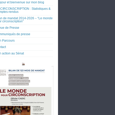
jour et bienvenue sur mon blog
CIRCONSCRIPTION : Statistiques &
mptes-rendus
an de mandat 2014-2026 – “Le monde
r circonscription”
ue de Presse
mmuniqués de presse
 Parcours
tact
 action au Sénat