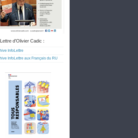
Lettre d’Olivier Cadic :
hive InfoLettre
hive InfoLettre aux Français du RU