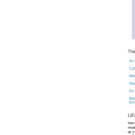
Thè
Au 
Cy
Mé
Nar
En 
Bil
pou
LI
Voici
rési
de s'