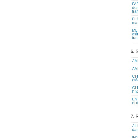
FAP
des
fra
FLA
mat
MLF
d'é
fra
6. 
AME
AME
CFE
(sé
CLE
l'i
ENL
et 
7. 
ALL
dan
INS