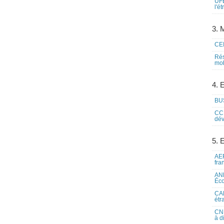
UFE
l'é
3. M
CEI
Rés
mob
4. 
BUS
CCI
dév
5. 
AEF
fra
ANE
Éco
CAM
étr
CNE
à d