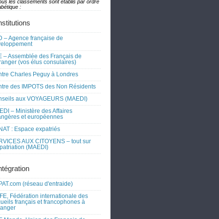
ous les classements sont établis par ordre
bétique :
nstitutions
 – Agence française de
veloppement
 – Assemblée des Français de
tranger (vos élus consulaires)
tre Charles Peguy à Londres
tre des IMPOTS des Non Résidents
nseils aux VOYAGEURS (MAEDI)
DI – Ministère des Affaires
angères et européennes
AT : Espace expatriés
RVICES AUX CITOYENS – tout sur
xpatriation (MAEDI)
ntégration
AT.com (réseau d'entraide)
FE, Fédération internationale des
ueils français et francophones à
tranger