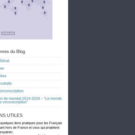
mes du Blog
Sénat
ber
dias
cotrafic
circonscription
an de mandat 2014-2026 – “Le monde
r circonscription”
ENS UTILES
 quelques liens pratiques pour les Français
dant hors de France et ceux qui projettent
expatrier.