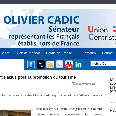
Sénat
Bilan de mandat
Revue de Presse
Parcours
Contact
t Fabius pour la promotion du tourisme
Mon
acce
0 commentaire
ave
part
t bien son cuisinier », disait
Tayllerand
, lui qui fut ministre des Affaires étrangères
Notre ministre des Affaires étrangères actuel,
Laurent
Rub
Fabius
, montre heureusement les mêmes