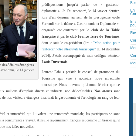
Bon
prédispositions jusqu’à parler de « gastrono-
EN 
diplomatie ». Je l’ai rencontré, le 14 janvier dernier,
Co
lors d’un déjeuner au sein de la prestigieuse école
Bil
Ferrandi sur le thème « Gastronomie et Diplomatie »,
pou
organisée conjointement par le
club de la Table
Rev
française
et par le
club France Terre de Tourisme
,
Co
dont je suis le co-président (lire :
“Mon action pour
Mon
renforcer notre attractivité touristique”
du 14 décembre
Con
2014). J’étais accompagné de mon collègue sénateur
Louis Duvernois
.
Mon
e des Affaires étrangères,
astronomie, le 14 janvier
Laurent Fabius préside le conseil de promotion du
Tourisme qui vise à accroitre notre attractivité
touristique. Nous n’avons qu’à nous féliciter que ce
x millions d’emplois directs et indirects, non délocalisables.
Nos atouts
sont
rs de nos visiteurs étrangers inscrivait la gastronomie et l’œnologie au rang de leur
riel et immatériel qui lui valent une renommée mondiale, les participants se sont
ue la concurrence s’avivait. Ainsi, le rayonnement français est comme un brasier qu’il
t de nos idées nouvelles.