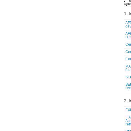
T
alpha
1. I
AFD
dé
AFE
l’E
Cen
Cen
Co
MAE
étr
SEN
SE
l'e
2. I
EXP
FIA
Acc
l'é