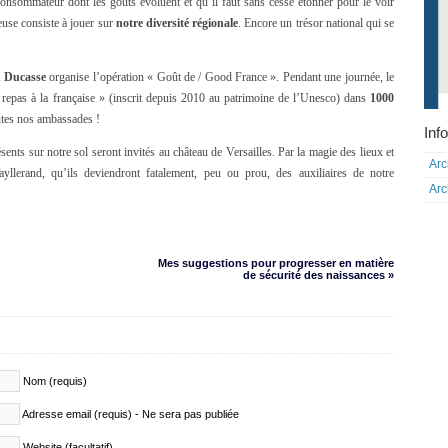
onsommateur dont les goûts évoluent et qu’il faut sans cesse étonner pour le voir
euse consiste à jouer sur
notre diversité régionale
. Encore un trésor national qui se
n Ducasse
organise l’opération « Goût de / Good France ». Pendant une journée, le
 repas à la française » (inscrit depuis 2010 au patrimoine de l’Unesco) dans
1000
outes nos ambassades !
Info
ents sur notre sol seront invités au château de Versailles. Par la magie des lieux et
Arc
llerand, qu’ils deviendront fatalement, peu ou prou, des auxiliaires de notre
Arc
Mes suggestions pour progresser en matière
de sécurité des naissances »
Nom (requis)
Adresse email (requis) - Ne sera pas publiée
Website (facultatif)