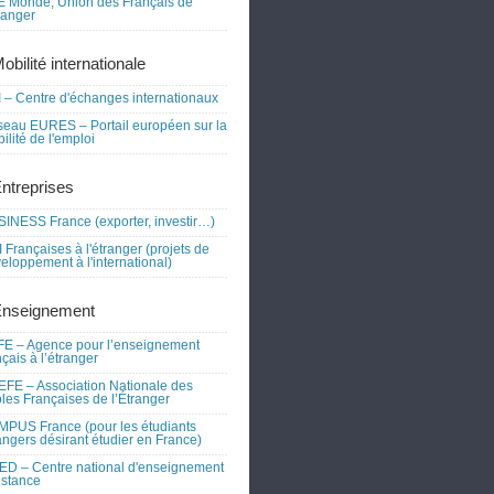
 Monde, Union des Français de
tranger
obilité internationale
 – Centre d'échanges internationaux
eau EURES – Portail européen sur la
ilité de l'emploi
Entreprises
INESS France (exporter, investir…)
 Françaises à l'étranger (projets de
eloppement à l'international)
Enseignement
E – Agence pour l’enseignement
nçais à l’étranger
FE – Association Nationale des
les Françaises de l’Étranger
PUS France (pour les étudiants
angers désirant étudier en France)
D – Centre national d'enseignement
istance