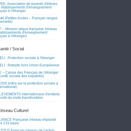
EE, Association de parents d'élèves
 établissements d'enseignement
nçais à l'étranger.
M (Petites écoles – Français langue
ernelle)
 – Mission laïque française (réseau
tablissements d'enseignement
nçais à l'étranger)
Santé / Social
LI : Protection sociale à l'étranger
LI : Retraite hors Union Européenne
 – Caisse des Français de l'étranger
curité sociale des expatriés)
ISS (infos sur la protection sociale à
nternational)
EVEMENTS internationaux d'enfants
droits de visite transfrontière
Réseau Culturel
IANCE Française (réseau implanté
s 133 pays)
TITUT Français (réseau de l'action