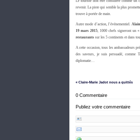
Le touriste doit être considéré comme un c
revenir. La piste qui semble la plus promett
trouve à portée de main.
Autre mode d’action, l’événementiel.
Alai
19 mars 2015
, 1000 chefs signeront un «
restaurants
sur les 5 continents et dans t
A cette occasion, tous les ambassadeurs prés
des saveurs, je suis persuadé, comme Tay
diplomatie…
« Claire-Marie Jadot nous a quittés
0 Commentaire
Publiez votre commentaire