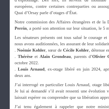
d’espionnage. Dès lors, ils servent de monnaie 
européens, contre certaines contreparties ou assou
Quai d’Orsay parle d’otages d’État.
Notre commission des Affaires étrangères et de la 
Perrin
, a porté son attention sur leur situation, le 5 
Les sénateurs présents ont tous salué le courage et
nous avons auditionnées, les assurant de leur solidarit
.
Noémie Kohler
, sœur de
Cécile Kohler
, détenue e
.
Thérèse
et
Alain Grondeau
, parents d’
Olivier
octobre 2022.
.
Louis Arnaud
, ex-otage libéré en juin 2024, ap
deux ans.
J’ai interrogé en particulier Louis Arnaud, otage lib
Je lui ai demandé s’il avait ressenti une évolution v
laissait espérer ou comprendre que sa libération appr
J’ai tenu également à rappeler que notre minist