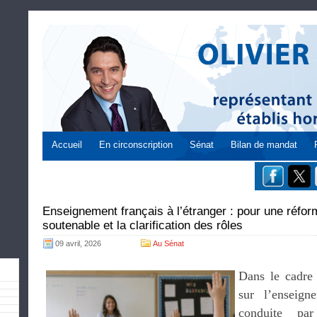
Accueil
En circonscription
Sénat
Bilan de mandat
Enseignement français à l’étranger : pour une réfo
soutenable et la clarification des rôles
09 avril, 2026
Au Sénat
Dans le cadre 
sur l’enseign
conduite pa