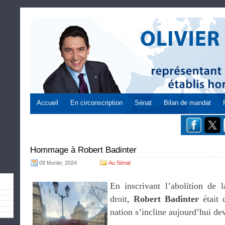
Accueil
En circonscription
Sénat
Bilan de mandat
Hommage à Robert Badinter
09 février, 2024
Au Sénat
En inscrivant l’abolition de 
droit,
Robert Badinter
était d
nation s’incline aujourd’hui d