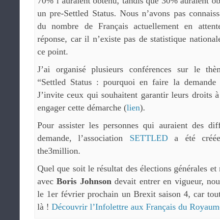
70% l’auraient obtenu, tandis que 30% auraient o
un pre-Settled Status. Nous n’avons pas connais
du nombre de Français actuellement en attent
réponse, car il n’existe pas de statistique national
ce point.
J’ai organisé plusieurs conférences sur le thè
“Settled Status : pourquoi en faire la demande
J’invite ceux qui souhaitent garantir leurs droits
engager cette démarche (
lien
).
Pour assister les personnes qui auraient des diff
demande, l’association
SETTLED
a été créée
the3million.
Quel que soit le résultat des élections générales e
avec
Boris Johnson
devait entrer en vigueur, no
le 1er février prochain un Brexit saison 4, car to
là !
Découvrir l’Infolettre aux Français du Royau