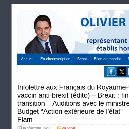
Accueil
En circonscription
Sénat
Bilan de mandat
Infolettre aux Français du Royaume-
vaccin anti-brexit (édito) – Brexit : fi
transition – Auditions avec le minis
Budget “Action extérieure de l’état”
Flam
10 décembre, 2020
Au Sénat