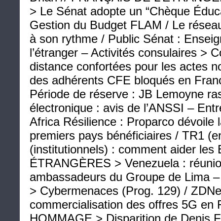
> Le Sénat adopte un “Chèque Éduc
Gestion du Budget FLAM / Le rése
à son rythme / Public Sénat : Ensei
l’étranger – Activités consulaires > 
distance confortées pour les actes no
des adhérents CFE bloqués en Franc
Période de réserve : JB Lemoyne ras
électronique : avis de l’ANSSI – Ent
Africa Résilience : Proparco dévoile l
premiers pays bénéficiaires / TR1 (
(institutionnels) : comment aider l
ÉTRANGÈRES > Venezuela : réunion
ambassadeurs du Groupe de Lim
> Cybermenaces (Prog. 129) / ZDNet
commercialisation des offres 5G en 
HOMMAGE > Disparition de Denis Fr