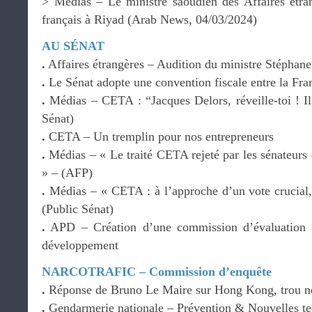
> Médias – Le ministre saoudien des Affaires étran
français à Riyad (Arab News, 04/03/2024)
AU SÉNAT
.
Affaires étrangères – Audition du ministre Stéphan
.
Le Sénat adopte une convention fiscale entre la Fra
.
Médias – CETA : “Jacques Delors, réveille-toi ! Il
Sénat)
.
CETA – Un tremplin pour nos entrepreneurs
.
Médias – « Le traité CETA rejeté par les sénateur
» – (AFP)
.
Médias – « CETA : à l’approche d’un vote crucial,
(Public Sénat)
.
APD – Création d’une commission d’évaluation i
développement
NARCOTRAFIC – Commission d’enquête
.
Réponse de Bruno Le Maire sur Hong Kong, trou no
.
Gendarmerie nationale – Prévention & Nouvelles te