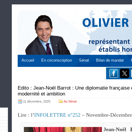
Accueil
En circonscription
Sénat
Bilan de mandat
Edito : Jean-Noël Barrot : Une diplomatie français
modernité et ambition
11 décembre, 2025
Au Sénat
Lire : l’
INFOLETTRE n°252
– Novembre-Décembre
Jean-Noël 