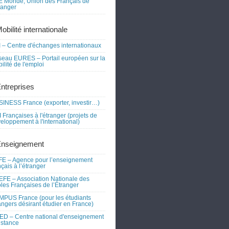
 Monde, Union des Français de
tranger
obilité internationale
 – Centre d'échanges internationaux
eau EURES – Portail européen sur la
ilité de l'emploi
Entreprises
INESS France (exporter, investir…)
 Françaises à l'étranger (projets de
eloppement à l'international)
Enseignement
E – Agence pour l’enseignement
nçais à l’étranger
FE – Association Nationale des
les Françaises de l’Étranger
PUS France (pour les étudiants
angers désirant étudier en France)
D – Centre national d'enseignement
istance