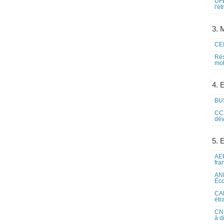
UFE
l'é
3. M
CEI
Rés
mob
4. 
BUS
CCI
dév
5. 
AEF
fra
ANE
Éco
CAM
étr
CNE
à d