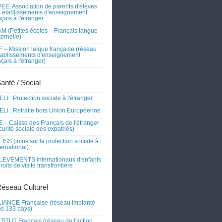
EE, Association de parents d'élèves
 établissements d'enseignement
nçais à l'étranger.
M (Petites écoles – Français langue
ernelle)
 – Mission laïque française (réseau
tablissements d'enseignement
nçais à l'étranger)
Santé / Social
LI : Protection sociale à l'étranger
LI : Retraite hors Union Européenne
 – Caisse des Français de l'étranger
curité sociale des expatriés)
ISS (infos sur la protection sociale à
nternational)
EVEMENTS internationaux d'enfants
droits de visite transfrontière
Réseau Culturel
IANCE Française (réseau implanté
s 133 pays)
TITUT Français (réseau de l'action