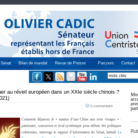
Sénat
Bilan de mandat
Revue de Presse
Parcours
Contact
uer au réveil européen dans un XXIe siècle chinois ?
Mon
2021)
acce
ave
0 commentaire
part
Comment dépasser le « mantra d’une Chine aux trois visages » :
partenaire, concurrent et rival systémique pour définir des politiques
Rub
cohérentes, interroge le rapport d’information du Sénat, intitulé
La