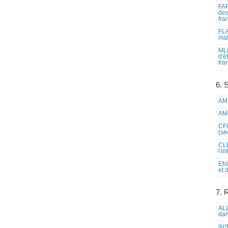
FAP
des
fra
FLA
mat
MLF
d'é
fra
6. 
AME
AME
CFE
(sé
CLE
l'i
ENL
et 
7. 
ALL
dan
INS