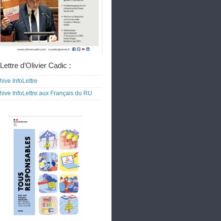
Lettre d’Olivier Cadic :
hive InfoLettre
hive InfoLettre aux Français du RU