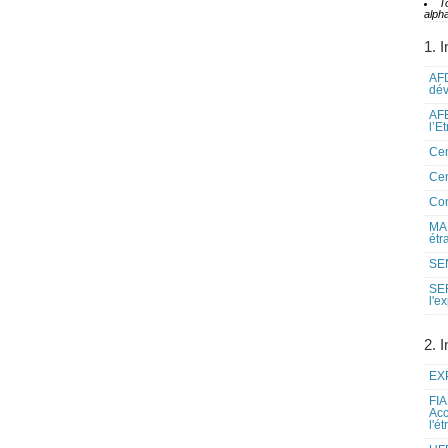
T
alpha
1. I
AFD
dé
AFE
l’E
Cen
Cen
Co
MAE
étr
SEN
SE
l'e
2. I
EXP
FIA
Acc
l'é