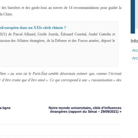
r des barrières et des garde-fous au travers de 14 recommandations pour guider la
 la Chine.
eil européen dans un XXIe siècle chinois ?
21) de Pascal Allizard, Gisèle Jourda, Édouard Courtial, André Gattolin et
Info
ission des Affaires étrangères, de la Défense et des Forces armées, déposé le
Arc
Arc
lien » au sens où le Parti-État semble désormais estimer que, comme l’écrivait
r d’être craint que d’être aimé ». Ce qui correspond à une « russianisation » des
a ligne
Notre monde universitaire, cible d’influences
étrangères (rapport du Sénat – 29/09/2021) »