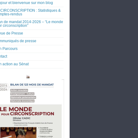
jour et bienvenue sur mon blog
CIRCONSCRIPTION : Statistiques &
mptes-rendus
an de mandat 2014-2026 – “Le monde
r circonscription”
ue de Presse
mmuniqués de presse
 Parcours
tact
 action au Sénat