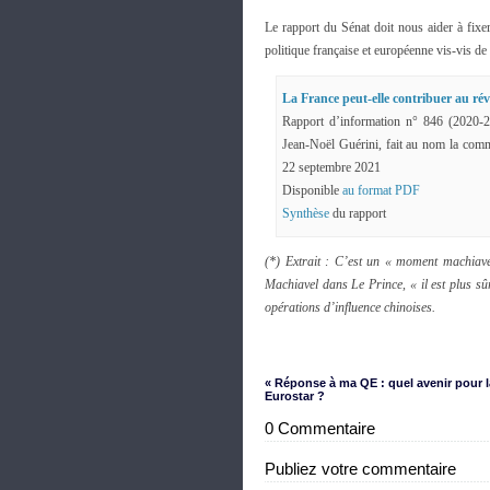
Le rapport du Sénat doit nous aider à fixe
politique française et européenne vis-vis de
La France peut-elle contribuer au rév
Rapport d’information n° 846 (2020-20
Jean-Noël Guérini, fait au nom la comm
22 septembre 2021
Disponible
au format PDF
Synthèse
du rapport
(*) Extrait : C’est un « moment machiavé
Machiavel dans Le Prince, « il est plus sû
opérations d’influence chinoises.
« Réponse à ma QE : quel avenir pour l
Eurostar ?
0 Commentaire
Publiez votre commentaire