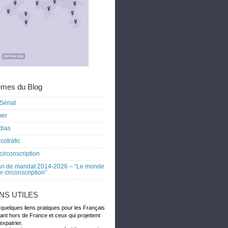
mes du Blog
Sénat
ber
dias
cotrafic
circonscription
an de mandat 2014-2026 – “Le monde
r circonscription”
ENS UTILES
 quelques liens pratiques pour les Français
dant hors de France et ceux qui projettent
expatrier.