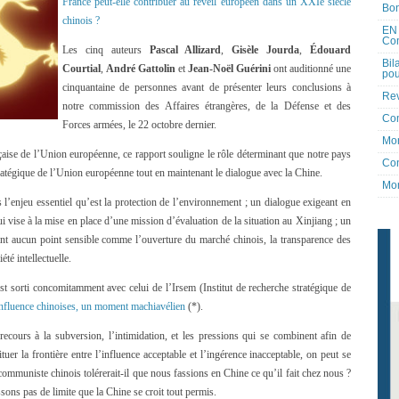
France peut-elle contribuer au réveil européen dans un XXIe siècle
Bon
chinois ?
EN 
Co
Les cinq auteurs
Pascal Allizard
,
Gisèle Jourda
,
Édouard
Bil
Courtial
,
André Gattolin
et
Jean-Noël Guérini
ont auditionné une
pou
cinquantaine de personnes avant de présenter leurs conclusions à
Rev
notre commission des Affaires étrangères, de la Défense et des
Co
Forces armées, le 22 octobre dernier.
Mon
aise de l’Union européenne, ce rapport souligne le rôle déterminant que notre pays
Con
ratégique de l’Union européenne tout en maintenant le dialogue avec la Chine.
Mon
l’enjeu essentiel qu’est la protection de l’environnement ; un dialogue exigeant en
 vise à la mise en place d’une mission d’évaluation de la situation au Xinjiang ; un
nt aucun point sensible comme l’ouverture du marché chinois, la transparence des
té intellectuelle.
t sorti concomitamment avec celui de l’Irsem (Institut de recherche stratégique de
influence chinoises, un moment machiavélien
(*).
ecours à la subversion, l’intimidation, et les pressions qui se combinent afin de
uer la frontière entre l’influence acceptable et l’ingérence inacceptable, on peut se
i communiste chinois tolérerait-il que nous fassions en Chine ce qu’il fait chez nous ?
ons pas de limite que la Chine se croit tout permis.