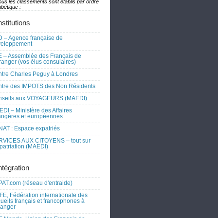
ous les classements sont établis par ordre
bétique :
nstitutions
 – Agence française de
veloppement
 – Assemblée des Français de
tranger (vos élus consulaires)
tre Charles Peguy à Londres
tre des IMPOTS des Non Résidents
nseils aux VOYAGEURS (MAEDI)
DI – Ministère des Affaires
angères et européennes
AT : Espace expatriés
RVICES AUX CITOYENS – tout sur
xpatriation (MAEDI)
ntégration
AT.com (réseau d'entraide)
FE, Fédération internationale des
ueils français et francophones à
tranger