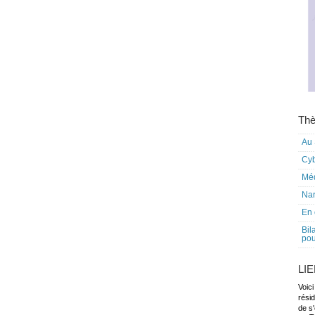
Thè
Au 
Cy
Mé
Nar
En 
Bil
pou
LI
Voici
rési
de s'