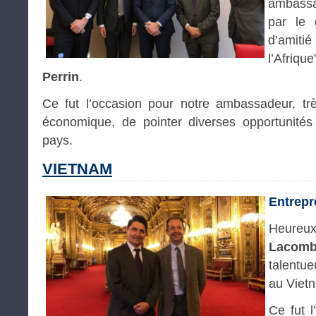
ambassad
par le 
d’amiti
l’Afri
Perrin
.
Ce fut l’occasion pour notre ambassadeur, tr
économique, de pointer diverses opportunités 
pays.
VIETNAM
Entrepre
Heure
Lacom
talentue
au Viet
Ce fut l