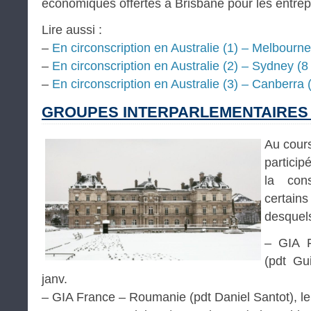
économiques offertes à Brisbane pour les entrep
Lire aussi :
–
En circonscription en Australie (1) – Melbourne
–
En circonscription en Australie (2) – Sydney (8
–
En circonscription en Australie (3) – Canberra 
GROUPES INTERPARLEMENTAIRES 
Au cours
particip
la con
certai
desquels 
– GIA F
(pdt Gu
janv.
– GIA France – Roumanie (pdt Daniel Santot), le