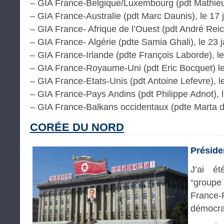
– GIA France-Belgique/Luxembourg (pdt Mathieu 
– GIA France-Australie (pdt Marc Daunis), le 17 
– GIA France- Afrique de l’Ouest (pdt André Reich
– GIA France- Algérie (pdte Samia Ghali), le 23 j
– GIA France-Irlande (pdte François Laborde), le
– GIA France-Royaume-Uni (pdt Eric Bocquet) le
– GIA France-Etats-Unis (pdt Antoine Lefevre), le
– GIA France-Pays Andins (pdt Philippe Adnot), l
– GIA France-Balkans occidentaux (pdte Marta de
CORÉE DU NORD
Préside
J’ai é
“groupe
France
démocra