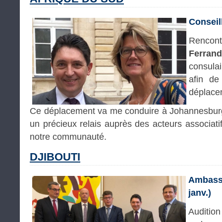
Conseil
Rencont
Ferrand
consula
afin de
déplacem
Ce déplacement va me conduire à Johannesburg
un précieux relais auprès des acteurs associati
notre communauté.
DJIBOUTI
Ambass
janv.)
Auditio