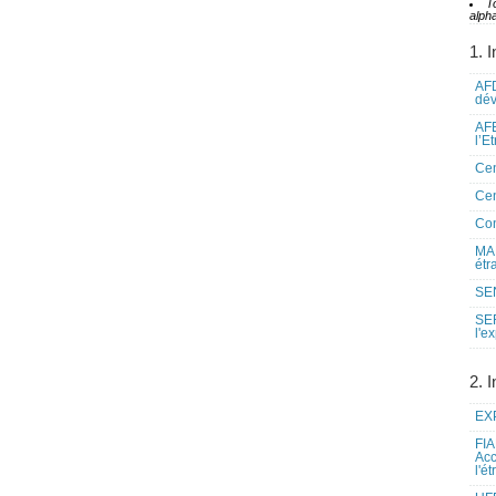
T
alpha
1. I
AFD
dé
AFE
l’E
Cen
Cen
Co
MAE
étr
SEN
SE
l'e
2. I
EXP
FIA
Acc
l'é