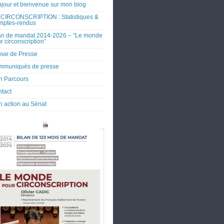
jour et bienvenue sur mon blog
CIRCONSCRIPTION : Statistiques &
mptes-rendus
an de mandat 2014-2026 – “Le monde
r circonscription”
ue de Presse
mmuniqués de presse
 Parcours
tact
 action au Sénat