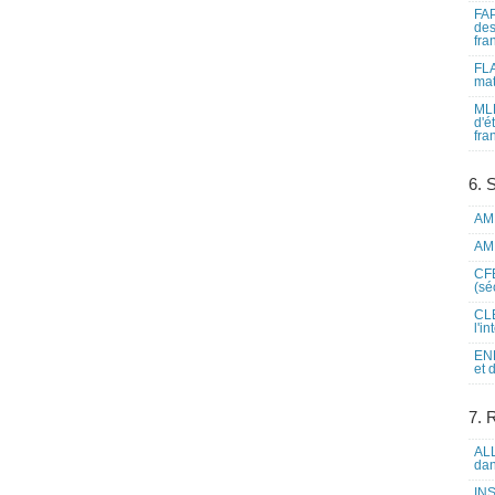
FAP
des
fra
FLA
mat
MLF
d'é
fra
6. 
AME
AME
CFE
(sé
CLE
l'i
ENL
et 
7. 
ALL
dan
INS