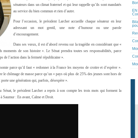
Bon
sénateurs dans un climat fraternel et qui leur rappelle qu’ils sont mandatés
EN 
au service du bien commun et rien d’autre.
Co
Pour l’occasion, le président Larcher accueille chaque sénateur en leur
Bil
pou
adressant un mot gentil, une note d’humour ou une parole
Rev
d’encouragement.
Co
Dans ses vœux, il est d’abord revenu sur la tragédie en considérant que «
Mon
ds moments de son histoire ». Le Sénat prendra toutes ses responsabilités, parce
Con
ps de l’action dans la fermeté républicaine ».
Mon
onomie parce qu’il faut « redonner à la France les moyens de croitre et d’espérer ».
ntre le chômage de masse parce qu’un « pays où plus de 25% des jeunes sont hors de
 porte une génération qui, parfois, désespère ».
du Sénat, le président Larcher a repris à son compte les trois mots qui forment la
e à Saumur : En avant, Calme et Droit.