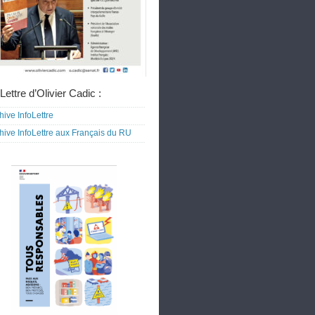
Lettre d’Olivier Cadic :
hive InfoLettre
hive InfoLettre aux Français du RU