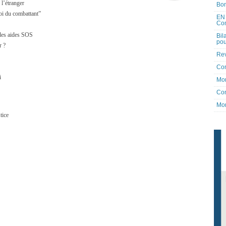
 l’étranger
Bon
oi du combattant”
EN 
Co
 des aides SOS
Bil
pou
r ?
Rev
Co
i
Mon
Con
Mon
tice