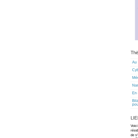
Thè
Au 
Cy
Mé
Nar
En 
Bil
pou
LI
Voici
rési
de s'