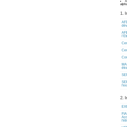
T
alpha
1. I
AFD
dé
AFE
l’E
Cen
Cen
Co
MAE
étr
SEN
SE
l'e
2. I
EXP
FIA
Acc
l'é