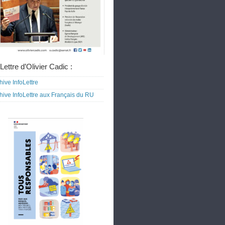
Lettre d’Olivier Cadic :
hive InfoLettre
hive InfoLettre aux Français du RU