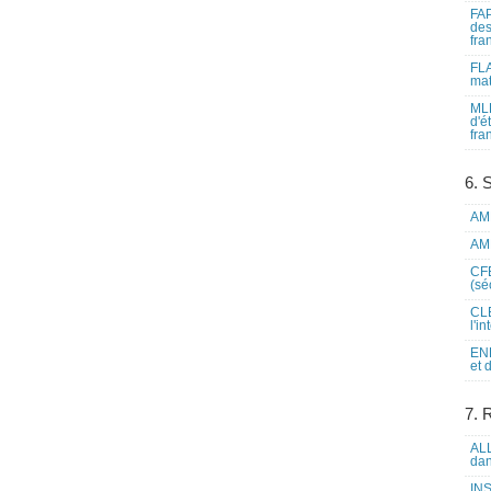
FAP
des
fra
FLA
mat
MLF
d'é
fra
6. 
AME
AME
CFE
(sé
CLE
l'i
ENL
et 
7. 
ALL
dan
INS