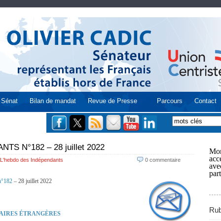
Sénat
Bilan de mandat
Revue de Presse
Parcours
Contact
S N°182 – 28 juillet 2022
Mon
acce
L'hebdo des Indépendants
0 commentaire
ave
part
°182
– 28 juillet 2022
Rub
FAIRES ÉTRANGÈRES