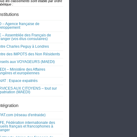
ous les classements sont établis par ordre
bétique :
nstitutions
 – Agence française de
veloppement
 – Assemblée des Français de
tranger (vos élus consulaires)
tre Charles Peguy à Londres
tre des IMPOTS des Non Résidents
nseils aux VOYAGEURS (MAEDI)
DI – Ministère des Affaires
angères et européennes
AT : Espace expatriés
RVICES AUX CITOYENS – tout sur
xpatriation (MAEDI)
ntégration
AT.com (réseau d'entraide)
FE, Fédération internationale des
ueils français et francophones à
tranger