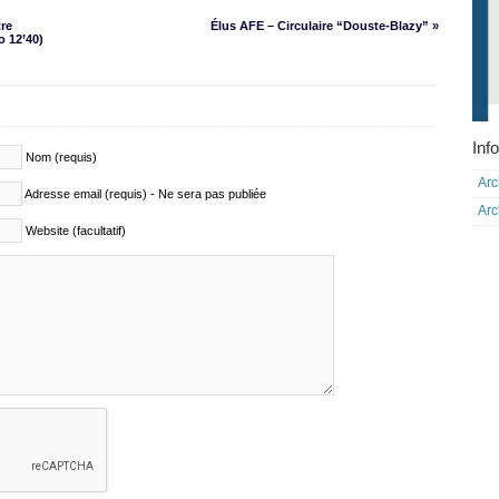
tre
Élus AFE – Circulaire “Douste-Blazy” »
o 12’40)
Info
Nom (requis)
Arc
Adresse email (requis) - Ne sera pas publiée
Arc
Website (facultatif)