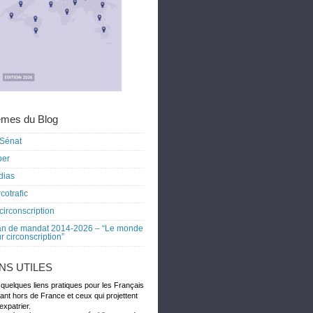
mes du Blog
Sénat
ber
dias
cotrafic
circonscription
an de mandat 2014-2026 – “Le monde
r circonscription”
ENS UTILES
 quelques liens pratiques pour les Français
dant hors de France et ceux qui projettent
expatrier.