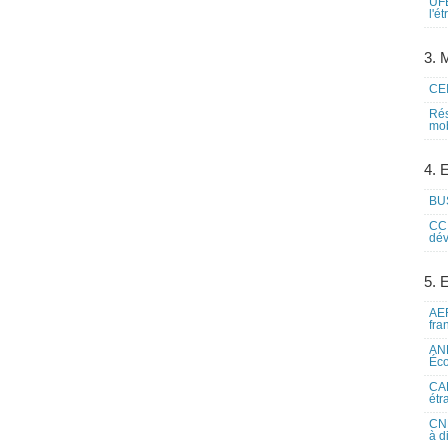
UFE
l'é
3. M
CEI
Rés
mob
4. 
BUS
CCI
dév
5. 
AEF
fra
ANE
Éco
CAM
étr
CNE
à d