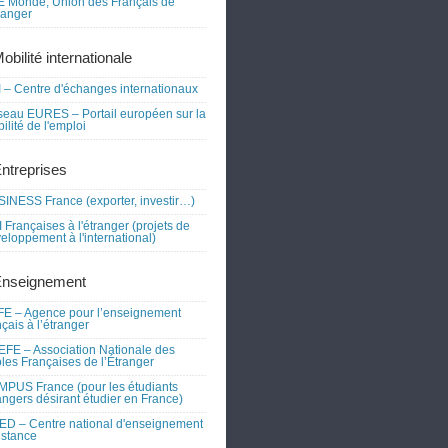
 Monde, Union des Français de
tranger
obilité internationale
 – Centre d'échanges internationaux
eau EURES – Portail européen sur la
ilité de l'emploi
Entreprises
INESS France (exporter, investir…)
 Françaises à l'étranger (projets de
eloppement à l'international)
Enseignement
E – Agence pour l’enseignement
nçais à l’étranger
FE – Association Nationale des
les Françaises de l’Étranger
PUS France (pour les étudiants
angers désirant étudier en France)
D – Centre national d'enseignement
istance