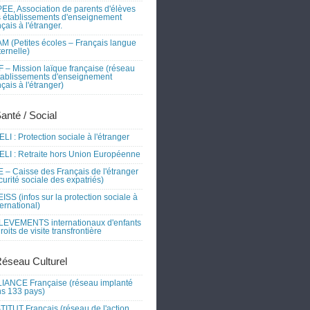
EE, Association de parents d'élèves
 établissements d'enseignement
nçais à l'étranger.
M (Petites écoles – Français langue
ernelle)
 – Mission laïque française (réseau
tablissements d'enseignement
nçais à l'étranger)
Santé / Social
LI : Protection sociale à l'étranger
LI : Retraite hors Union Européenne
 – Caisse des Français de l'étranger
curité sociale des expatriés)
ISS (infos sur la protection sociale à
nternational)
EVEMENTS internationaux d'enfants
droits de visite transfrontière
Réseau Culturel
IANCE Française (réseau implanté
s 133 pays)
TITUT Français (réseau de l'action