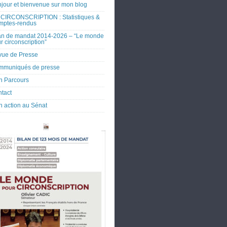
jour et bienvenue sur mon blog
CIRCONSCRIPTION : Statistiques &
mptes-rendus
an de mandat 2014-2026 – “Le monde
r circonscription”
ue de Presse
mmuniqués de presse
 Parcours
tact
 action au Sénat