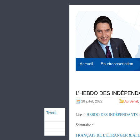
Accueil
En circonscription
L’HEBDO DES INDÉPENDANT
28 juillet, 2022
Au Sénat
,
Tweet
Lire : l’
HEBDO DES INDÉPENDANTS n
Sommaire :
FRANÇAIS DE L’ÉTRANGER & AF