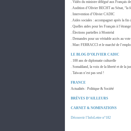
. Vidéo du ministre délégué aux Français de
. Audition d’Olivier BECHT au Sénat, “la f
. Intervention d’Olivier CADIC
. Aides sociales : accompagner après la fin
. Quelles aides pour les Français à l’étrange
. Élections partielles à Montréal
. Demandes pour un véritable accès au vote
. Marc FERRACCI et le marché de l’emplo
LE BLOG D’OLIVIER CADIC
. 100 ans de diplomatie culturelle
. Somaliland, la voix de la liberté et de la jus
. Taïwan n’est pas seul !
FRANCE
Actualités : Politique & Société
BRÈVES D’AILLEURS
CARNET & NOMINATIONS
Découvrir l’InfoLettre n°182