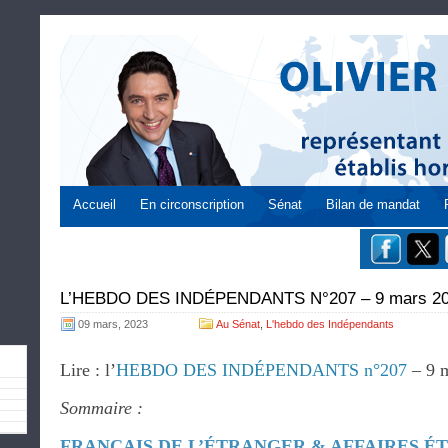
Accueil
En circonscription
Sénat
Bilan de mandat
L’HEBDO DES INDÉPENDANTS N°207 – 9 mars 2
09 mars, 2023
Au Sénat
,
L'hebdo des Indépendants
Lire : l’
HEBDO DES INDÉPENDANTS n°207
– 9 
Sommaire :
FRANÇAIS DE L’ÉTRANGER & AFFAIRES 