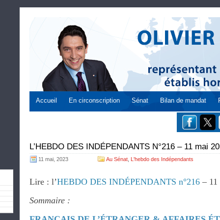
Accueil
En circonscription
Sénat
Bilan de mandat
L’HEBDO DES INDÉPENDANTS N°216 – 11 mai 20
11 mai, 2023
Au Sénat
,
L'hebdo des Indépendants
Lire : l’
HEBDO DES INDÉPENDANTS n°216
– 11
Sommaire :
FRANÇAIS DE L’ÉTRANGER & AFFAIRES 