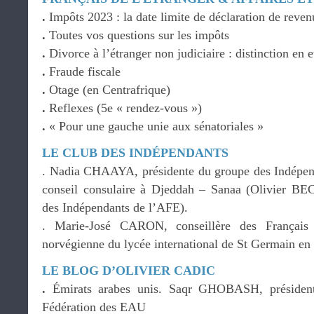
.
Impôts 2023 : la date limite de déclaration de reven
.
Toutes vos questions sur les impôts
.
Divorce à l’étranger non judiciaire : distinction en
.
Fraude fiscale
.
Otage (en Centrafrique)
.
Reflexes (5e « rendez-vous »)
.
« Pour une gauche unie aux sénatoriales »
LE CLUB DES INDÉPENDANTS
. Nadia CHAAYA, présidente du groupe des Indépend
conseil consulaire à Djeddah – Sanaa (Olivier B
des Indépendants de l’AFE).
. Marie-José CARON, conseillère des Françai
norvégienne du lycée international de St Germain en
LE BLOG D’OLIVIER CADIC
.
Émirats arabes unis. Saqr GHOBASH, président 
Fédération des EAU