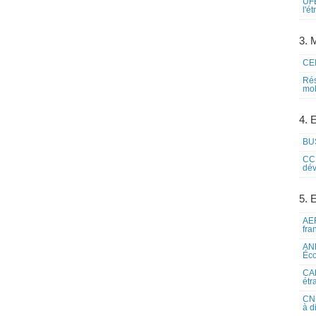
UFE
l'é
3. M
CEI
Rés
mob
4. 
BUS
CCI
dév
5. 
AEF
fra
ANE
Éco
CAM
étr
CNE
à d