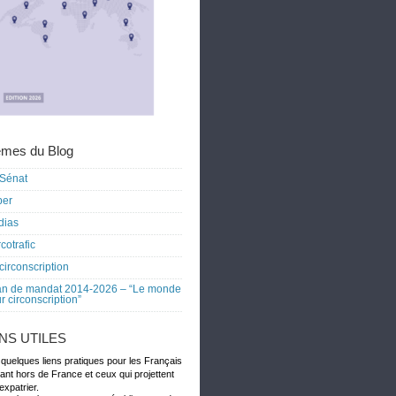
mes du Blog
Sénat
ber
dias
cotrafic
circonscription
an de mandat 2014-2026 – “Le monde
r circonscription”
ENS UTILES
 quelques liens pratiques pour les Français
dant hors de France et ceux qui projettent
expatrier.