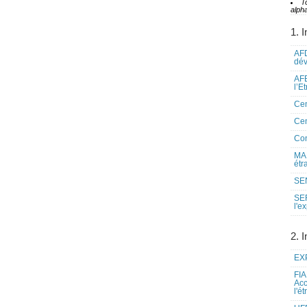
T
alpha
1. I
AFD
dé
AFE
l’E
Cen
Cen
Co
MAE
étr
SEN
SE
l'e
2. I
EXP
FIA
Acc
l'é