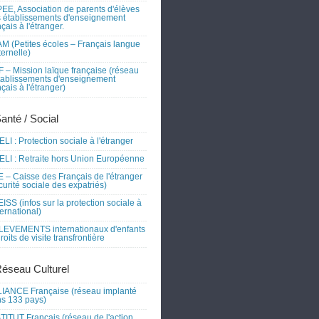
EE, Association de parents d'élèves
 établissements d'enseignement
nçais à l'étranger.
M (Petites écoles – Français langue
ernelle)
 – Mission laïque française (réseau
tablissements d'enseignement
nçais à l'étranger)
Santé / Social
LI : Protection sociale à l'étranger
LI : Retraite hors Union Européenne
 – Caisse des Français de l'étranger
curité sociale des expatriés)
ISS (infos sur la protection sociale à
nternational)
EVEMENTS internationaux d'enfants
droits de visite transfrontière
Réseau Culturel
IANCE Française (réseau implanté
s 133 pays)
TITUT Français (réseau de l'action