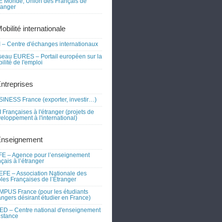
 Monde, Union des Français de
tranger
obilité internationale
 – Centre d'échanges internationaux
eau EURES – Portail européen sur la
ilité de l'emploi
Entreprises
INESS France (exporter, investir…)
 Françaises à l'étranger (projets de
eloppement à l'international)
Enseignement
E – Agence pour l’enseignement
nçais à l’étranger
FE – Association Nationale des
les Françaises de l’Étranger
PUS France (pour les étudiants
angers désirant étudier en France)
D – Centre national d'enseignement
istance