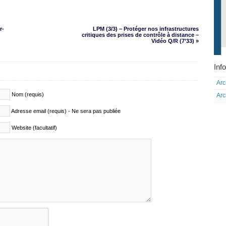
r-
LPM (3/3) – Protéger nos infrastructures
critiques des prises de contrôle à distance –
Vidéo Q/R (7’33) »
Info
Arc
Nom (requis)
Arc
Adresse email (requis) - Ne sera pas publiée
Website (facultatif)