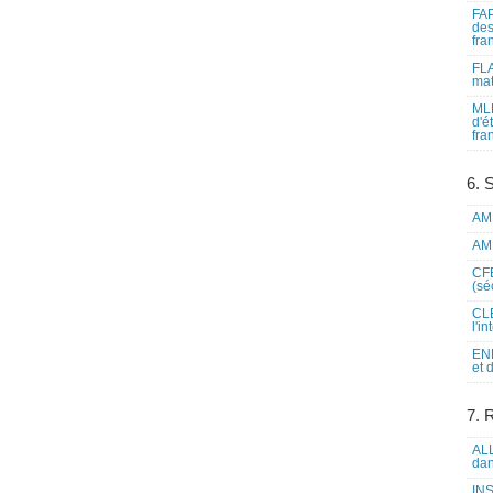
FAP
des
fra
FLA
mat
MLF
d'é
fra
6. 
AME
AME
CFE
(sé
CLE
l'i
ENL
et 
7. 
ALL
dan
INS