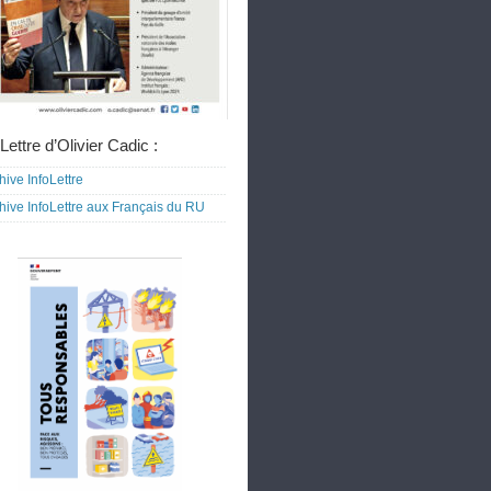
Lettre d’Olivier Cadic :
hive InfoLettre
hive InfoLettre aux Français du RU