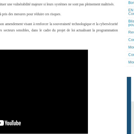
Bon
tituer une vulnérabilité majeure si leurs systèmes ne sont pas pleinement maîtrisés.
EN 
Co
à pris des mesures pour réduire ces risques.
Bil
n amendement visant à renforcer la souveraineté technologique et la cybersécurité
pou
s secteurs sensibles, dans le cadre du projet de loi actualisant la programmation
Rev
Co
Mon
Con
Mon