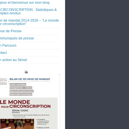
jour et bienvenue sur mon blog
CIRCONSCRIPTION : Statistiques &
mptes-rendus
an de mandat 2014-2026 – “Le monde
r circonscription”
ue de Presse
mmuniqués de presse
 Parcours
tact
 action au Sénat