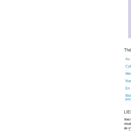
Thè
Au 
Cy
Mé
Nar
En 
Bil
pou
LI
Voici
rési
de s'