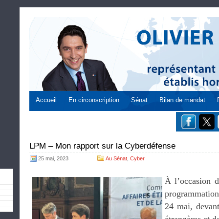
Accueil
En circonscription
Sénat
Bilan de mandat
LPM – Mon rapport sur la Cyberdéfense
25 mai, 2023
Au Sénat
,
Cyber
À l’occasion d
programmation 
24 mai, devant