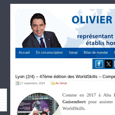
Accueil
En circonscription
Sénat
Bilan de mandat
Lyon (2/4) – 47ème édition des WorldSkills – Compét
17 septembre, 2024
Au Sénat
Comme en 2017 à Abu Dh
Guisembert
pour assister
WorldSkills.