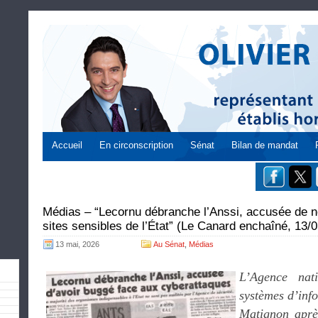
Accueil
En circonscription
Sénat
Bilan de mandat
Médias – “Lecornu débranche l’Anssi, accusée de n
sites sensibles de l’État” (Le Canard enchaîné, 13/
13 mai, 2026
Au Sénat
,
Médias
L’Agence nat
systèmes d’info
Matignon aprè