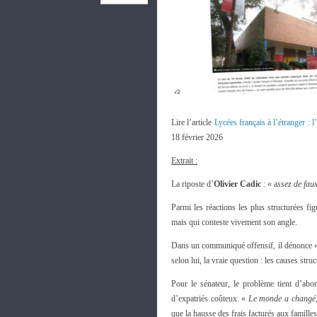
Lire l’article
Lycées français à l’étranger : l
18 février 2026
Extrait :
La riposte d’
Olivier Cadic
: « a
ssez de fau
Parmi les réactions les plus structurées fi
mais qui conteste vivement son angle.
Dans un communiqué offensif, il dénonce 
selon lui, la vraie question : les causes stru
Pour le sénateur, le problème tient d’abo
d’expatriés coûteux. «
Le monde a changé,
que la hausse des frais facturés aux famille