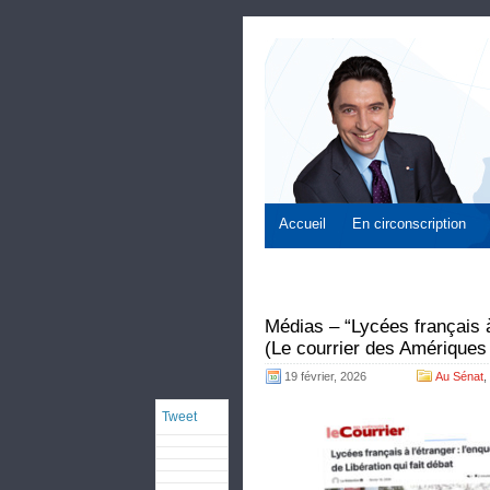
Accueil
En circonscription
Médias – “Lycées français à 
(Le courrier des Amériques
19 février, 2026
Au Sénat
,
Tweet