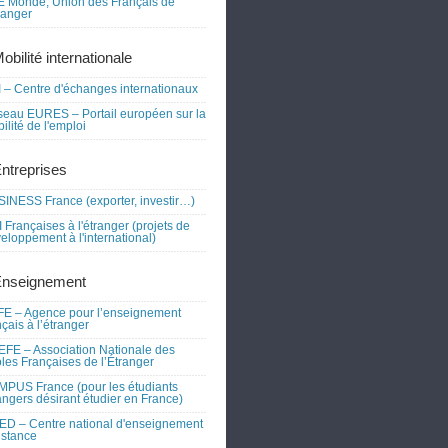
 Monde, Union des Français de
tranger
obilité internationale
 – Centre d'échanges internationaux
eau EURES – Portail européen sur la
ilité de l'emploi
Entreprises
INESS France (exporter, investir…)
 Françaises à l'étranger (projets de
eloppement à l'international)
Enseignement
E – Agence pour l’enseignement
nçais à l’étranger
FE – Association Nationale des
les Françaises de l’Étranger
PUS France (pour les étudiants
angers désirant étudier en France)
D – Centre national d'enseignement
istance