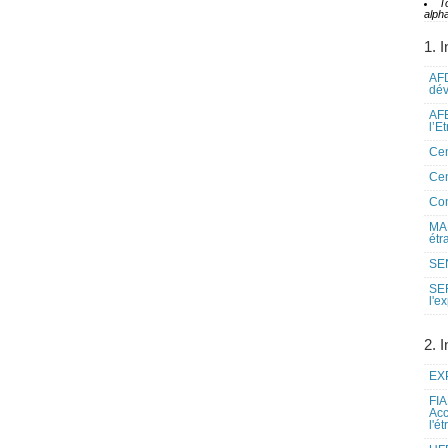
T
alpha
1. I
AFD
dé
AFE
l’E
Cen
Cen
Co
MAE
étr
SEN
SE
l'e
2. I
EXP
FIA
Acc
l'é