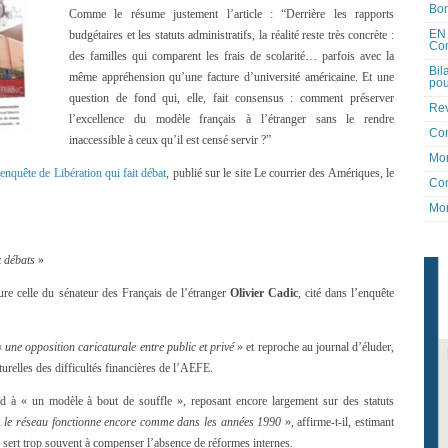
Bon
Comme le résume justement l’article : “Derrière les rapports
EN 
budgétaires et les statuts administratifs, la réalité reste très concrète :
Co
des familles qui comparent les frais de scolarité… parfois avec la
Bil
même appréhension qu’une facture d’université américaine. Et une
pou
question de fond qui, elle, fait consensus : comment préserver
Rev
l’excellence du modèle français à l’étranger sans le rendre
Co
inaccessible à ceux qu’il est censé servir ?”
Mon
’enquête de Libération qui fait débat
, publié sur le site Le courrier des Amériques, le
Con
Mon
x débats
»
gure celle du sénateur des Français de l’étranger
Olivier Cadic
, cité dans l’enquête
«
une opposition caricaturale entre public et privé
» et reproche au journal d’éluder,
cturelles des difficultés financières de l’AEFE.
rd à « un modèle à bout de souffle », reposant encore largement sur des statuts
 le réseau fonctionne encore comme dans les années 1990
», affirme-t-il, estimant
s sert trop souvent à compenser l’absence de réformes internes.