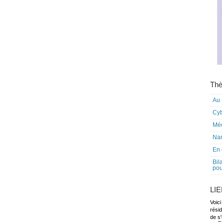
Thè
Au 
Cy
Mé
Nar
En 
Bil
pou
LI
Voici
rési
de s'