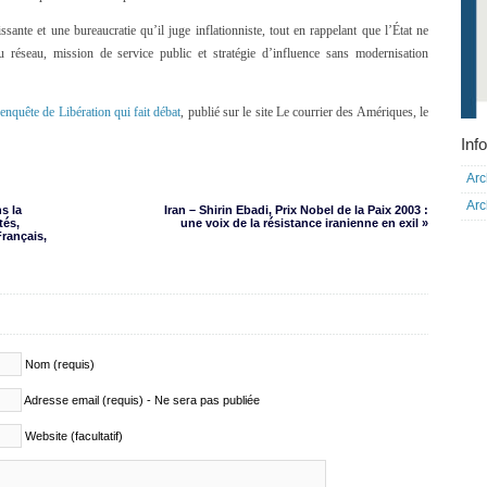
issante et une bureaucratie qu’il juge inflationniste, tout en rappelant que l’État ne
 réseau, mission de service public et stratégie d’influence sans modernisation
l’enquête de Libération qui fait débat
, publié sur le site Le courrier des Amériques, le
Info
Arc
Arc
s la
Iran – Shirin Ebadi, Prix Nobel de la Paix 2003 :
tés,
une voix de la résistance iranienne en exil »
Français,
Nom (requis)
Adresse email (requis) - Ne sera pas publiée
Website (facultatif)