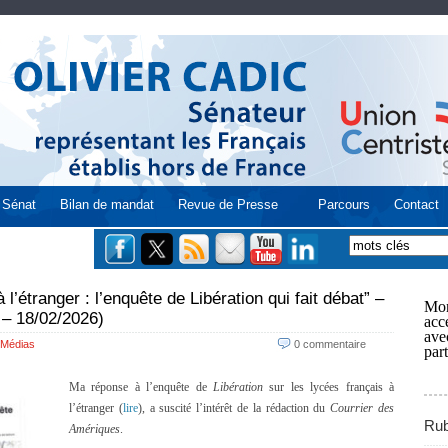
Sénat
Bilan de mandat
Revue de Presse
Parcours
Contact
l’étranger : l’enquête de Libération qui fait débat” –
Mon
 – 18/02/2026)
acce
ave
Médias
0 commentaire
part
Ma réponse à l’enquête de
Libération
sur les lycées français à
l’étranger (
lire
), a suscité l’intérêt de la rédaction du
Courrier des
Rub
Amériques
.