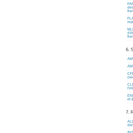
FAP
des
fra
FLA
mat
MLF
d'é
fra
6. 
AME
AME
CFE
(sé
CLE
l'i
ENL
et 
7. 
ALL
dan
INS