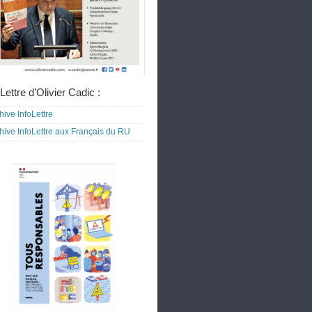
Lettre d’Olivier Cadic :
hive InfoLettre
hive InfoLettre aux Français du RU