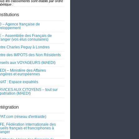
ous les classements sont établis par ordre
bétique :
nstitutions
 – Agence française de
veloppement
 – Assemblée des Français de
tranger (vos élus consulaires)
tre Charles Peguy à Londres
tre des IMPOTS des Non Résidents
nseils aux VOYAGEURS (MAEDI)
DI – Ministère des Affaires
angères et européennes
AT : Espace expatriés
RVICES AUX CITOYENS – tout sur
xpatriation (MAEDI)
ntégration
AT.com (réseau d'entraide)
FE, Fédération internationale des
ueils français et francophones à
tranger