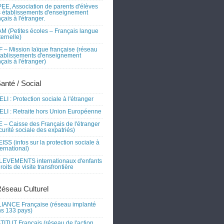
EE, Association de parents d'élèves
 établissements d'enseignement
nçais à l'étranger.
M (Petites écoles – Français langue
ernelle)
 – Mission laïque française (réseau
tablissements d'enseignement
nçais à l'étranger)
Santé / Social
LI : Protection sociale à l'étranger
LI : Retraite hors Union Européenne
 – Caisse des Français de l'étranger
curité sociale des expatriés)
ISS (infos sur la protection sociale à
nternational)
EVEMENTS internationaux d'enfants
droits de visite transfrontière
Réseau Culturel
IANCE Française (réseau implanté
s 133 pays)
TITUT Français (réseau de l'action