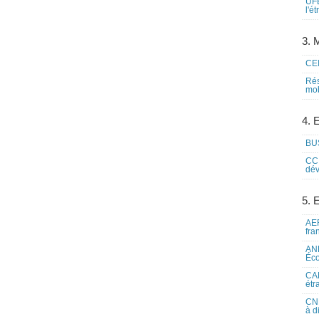
UFE
l'é
3. M
CEI
Rés
mob
4. 
BUS
CCI
dév
5. 
AEF
fra
ANE
Éco
CAM
étr
CNE
à d