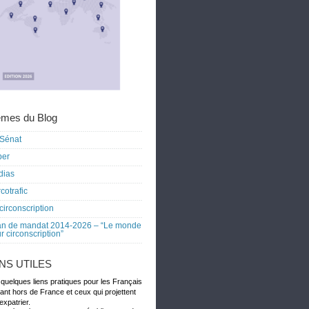
mes du Blog
Sénat
ber
dias
cotrafic
circonscription
an de mandat 2014-2026 – “Le monde
r circonscription”
ENS UTILES
 quelques liens pratiques pour les Français
dant hors de France et ceux qui projettent
expatrier.