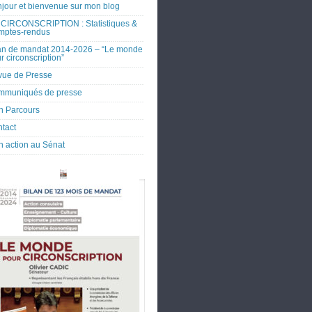
jour et bienvenue sur mon blog
CIRCONSCRIPTION : Statistiques &
mptes-rendus
an de mandat 2014-2026 – “Le monde
r circonscription”
ue de Presse
mmuniqués de presse
 Parcours
tact
 action au Sénat