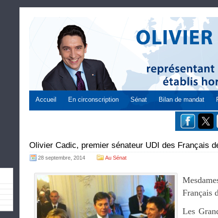
Accueil
En circonscription
Sénat
Bilan de mandat
Olivier Cadic, premier sénateur UDI des Français de
28 septembre, 2014
Au Sénat
Mesdames
Français d
Les Grand