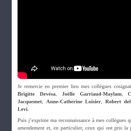
Je remercie en premier lieu mes collègues cosign
Brigitte Devésa
,
Joëlle Garriaud-Maylam
,
C
Jacquemet
,
Anne-Catherine Loisier
,
Robert del
Levi
.
Puis j’exprime ma reconnaissance à mes collègues q
amendement et, en particulier, ceux qui ont pris la 