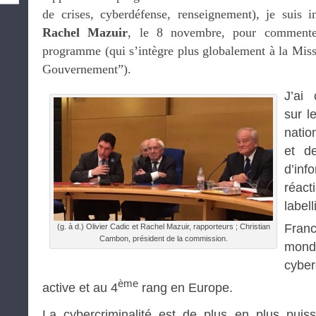
de crises, cyberdéfense, renseignement), je suis 
Rachel Mazuir
, le 8 novembre, pour commenter
programme (qui s’intègre plus globalement à la Miss
Gouvernement”).
J’ai
sur l
natio
et d
d’in
réa
labell
Franc
(g. à d.) Olivier Cadic et Rachel Mazuir, rapporteurs ; Christian
Cambon, président de la commission.
mon
cyber
ème
active et au 4
rang en Europe.
La cybercriminalité est de plus en plus puis