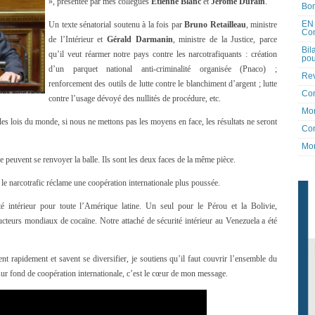
», présentée par mes collègues
Étienne Blanc
et
Jérôme Durain
.
Bon
EN 
Un texte sénatorial soutenu à la fois par
Bruno Retailleau
, ministre
Co
de l’Intérieur et
Gérald Darmanin
, ministre de la Justice, parce
Bil
qu’il veut réarmer notre pays contre les narcotrafiquants : création
pou
d’un parquet national anti-criminalité organisée (Pnaco) ;
Rev
renforcement des outils de lutte contre le blanchiment d’argent ; lutte
Co
contre l’usage dévoyé des nullités de procédure, etc.
Mon
les lois du monde, si nous ne mettons pas les moyens en face, les résultats ne seront
Con
Mon
euvent se renvoyer la balle. Ils sont les deux faces de la même pièce.
le narcotrafic réclame une coopération internationale plus poussée.
 intérieur pour toute l’Amérique latine. Un seul pour le Pérou et la Bolivie,
cteurs mondiaux de cocaïne. Notre attaché de sécurité intérieur au Venezuela a été
ent rapidement et savent se diversifier, je soutiens qu’il faut couvrir l’ensemble du
 sur fond de coopération internationale, c’est le cœur de mon message.