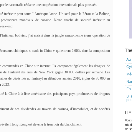
par le narcotrafic réclame une coopération internationale plus poussée.
é intérieur pour toute l’Amérique latine. Un seul pour le Pérou et la Bolivie,
 producteurs mondiaux de cocaïne. Notre attaché de sécurité intérieur au
week-end.
 l’Intérieur bolivien, j’ai assisté dans la jungle amazonienne à une opération de
Thè
écurseurs chimiques « made in China » qui entrent à 60% dans la composition
Au 
e commandés en Chine sur internet. Ils composent également les drogues de
Cy
ur de Fentanyl des rues de New York gagne 30 000 dollars par semaine. Les
Mé
aines de décès liés au fentanyl au début des années 2010, à plus de 70 000 en
Nar
n 2023.
En 
outé la Chine à la liste américaine des principaux pays producteurs de drogues
Bil
pou
himent de ses dividendes au travers de casinos, d’immobilier, et de sociétés
LI
Voici
évélé, Hong-Kong est devenu le trou noir du blanchiment.
rési
de s'