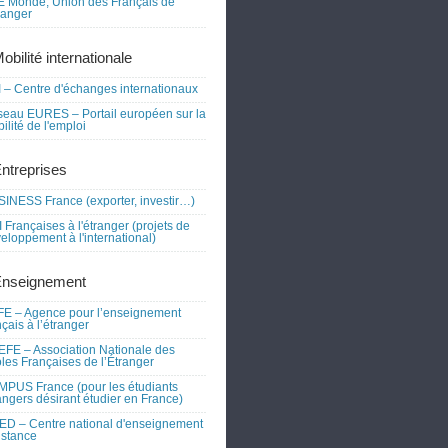
 Monde, Union des Français de
tranger
obilité internationale
 – Centre d'échanges internationaux
eau EURES – Portail européen sur la
ilité de l'emploi
Entreprises
INESS France (exporter, investir…)
 Françaises à l'étranger (projets de
eloppement à l'international)
Enseignement
E – Agence pour l’enseignement
nçais à l’étranger
FE – Association Nationale des
les Françaises de l’Étranger
PUS France (pour les étudiants
angers désirant étudier en France)
D – Centre national d'enseignement
istance