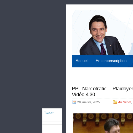
Accueil
En circonscription
PPL Narcotrafic – Plaidoyer
Vidéo 4’30
28 janvier, 2025
Au Sénat
,
Tweet