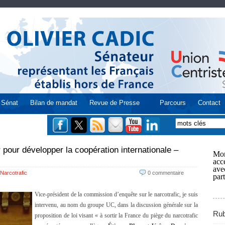
Sénat
Bilan de mandat
Revue de Presse
Parcours
Contact
 pour développer la coopération internationale –
Mon
acce
ave
Narcotrafic
0 commentaire
part
Vice-président de la commission d’enquête sur le narcotrafic, je suis
intervenu, au nom du groupe UC, dans la discussion générale sur la
Rub
proposition de loi visant « à sortir la France du piège du narcotrafic