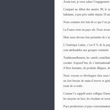
Avant tout, je veux saluer l’engagement 
Comparé au début des années 90, le ta
habitants, à peu près stable depuis 10 an
Nous sommes très loin de ce que l’on peu
La France reste un pays sûr. Nous avons 
Mais nous devons leur permettre de s’ad
L’Amérique Latine, c’est 8 % de la pop
sont attribuables aux groupes criminels.
Traditionnellement, les cartels contrôlaie
cocaïne. Aujourd’hui, ils s’internationali
d’êtres humains, de produits illégaux, d
Nous voyons se développer chez nous la 
un fort besoin de main-d’œuvre et gén
route de ce trafic.
Comme l’a rappelé notre collègue Etien
les moyens en face, les résultats ne ser
Pays-producteurs et pays-consommateurs 