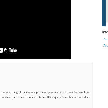
Info
Arc
Arc
 la France du piège du narcotrafic prolonge opportunément le travail accompli par
 conduite par Jérôme Durain et Etienne Blanc que je veux féliciter tous deux