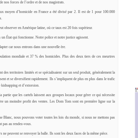
de nos forces de l’ordre et de nos magistrats.
ux moyen d’homicide en France a été divisé par 2. Il est de 1 pour 100.000
s.
t observer en Amérique latine, où ce taux est 20 fois supérieur.
un État qui fonctionne. Notre police et notre justice agissent.
apter car nous entrons dans une nouvelle ère.
ulation mondiale et 37 % des homicides. Plus des deux tiers de ces meurtres
nt des territoires limités et se spécialisaient sur un seul produit, généralement la
sent et se diversifient rapidement. Ils s’impliquent de plus en plus dans le trafic
e kidnapping et d’extorsion.
partie que les cartels laissent aux groupes locaux pour gérer ce qui nécessite
ère un moindre profit des ventes. Les Dom Tom sont en première ligne sur la
ne Blanc, nous pouvons voter toutes les lois du monde, si nous ne mettons pas
ont pas au rendez-vous.
ne peuvent se renvoyer la balle. Ils sont les deux faces de la même pièce.