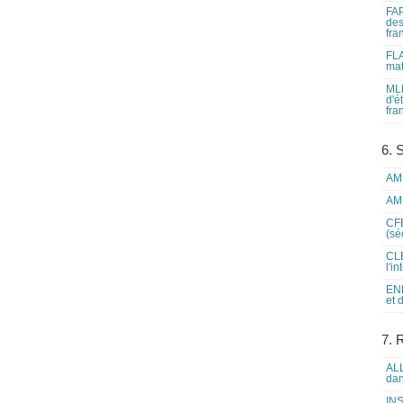
FAP
des
fra
FLA
mat
MLF
d'é
fra
6. 
AME
AME
CFE
(sé
CLE
l'i
ENL
et 
7. 
ALL
dan
INS