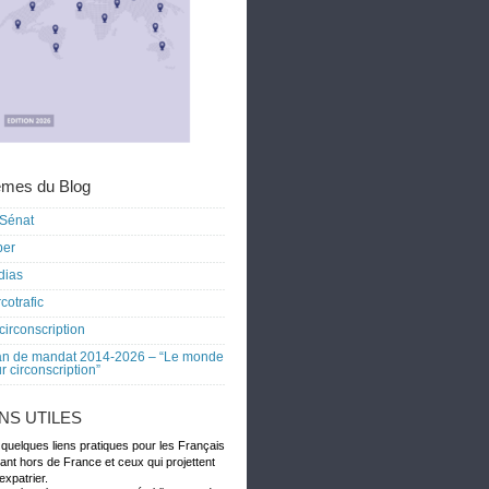
mes du Blog
Sénat
ber
dias
cotrafic
circonscription
an de mandat 2014-2026 – “Le monde
r circonscription”
ENS UTILES
 quelques liens pratiques pour les Français
dant hors de France et ceux qui projettent
expatrier.