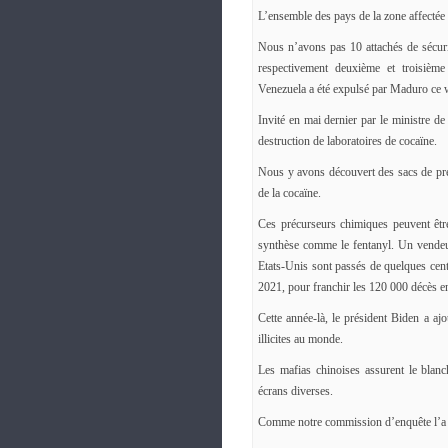
L’ensemble des pays de la zone affectée 
Nous n’avons pas 10 attachés de sécurit
respectivement deuxième et troisième
Venezuela a été expulsé par Maduro ce 
Invité en mai dernier par le ministre de
destruction de laboratoires de cocaïne.
Nous y avons découvert des sacs de pr
de la cocaïne.
Ces précurseurs chimiques peuvent êtr
synthèse comme le fentanyl. Un vende
Etats-Unis sont passés de quelques cent
2021, pour franchir les 120 000 décès e
Cette année-là, le président Biden a aj
illicites au monde.
Les mafias chinoises assurent le blanc
écrans diverses.
Comme notre commission d’enquête l’a r