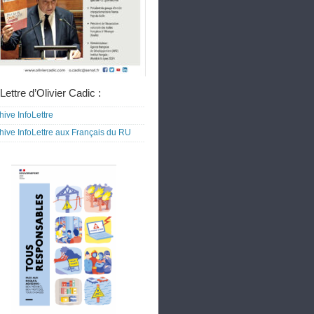
Lettre d’Olivier Cadic :
hive InfoLettre
hive InfoLettre aux Français du RU