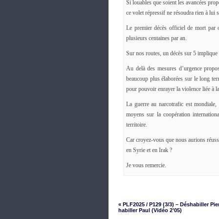
Si louables que soient les avancées pro
ce volet répressif ne résoudra rien à lui s
Le premier décès officiel de mort par
plusieurs centaines par an.
Sur nos routes, un décès sur 5 impliqu
Au delà des mesures d’urgence proposée
beaucoup plus élaborées sur le long term
pour pouvoir enrayer la violence liée à l
La guerre au narcotrafic est mondiale,
moyens sur la coopération internation
territoire.
Car croyez-vous que nous aurions réussi 
en Syrie et en Irak ?
Je vous remercie.
« PLF2025 / P129 (3/3) – Déshabiller Pie
habiller Paul (Vidéo 2’05)