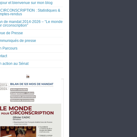
jour et bienvenue sur mon blog
CIRCONSCRIPTION : Statistiques &
mptes-rendus
an de mandat 2014-2026 – “Le monde
r circonscription”
ue de Presse
mmuniqués de presse
 Parcours
tact
 action au Sénat