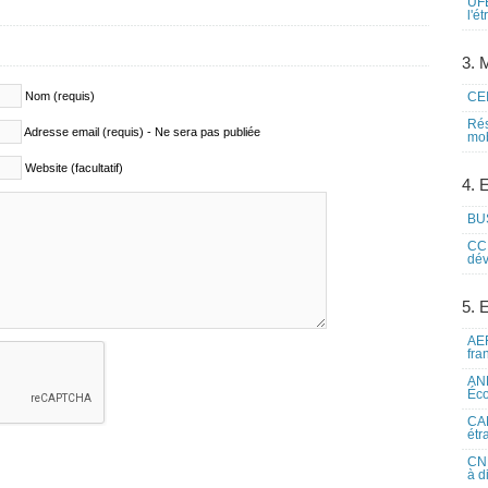
UFE
l'é
3. M
Nom (requis)
CEI
Rés
Adresse email (requis) - Ne sera pas publiée
mob
Website (facultatif)
4. 
BUS
CCI
dév
5. 
AEF
fra
ANE
Éco
CAM
étr
CNE
à d