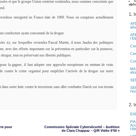
T
posées et que le groupe Union centriste soutiendra, nous sommes conscients que
alpha
eul.
1. I
 overdose enregistré en France date de 1969. Nous en comptons actuellement
AFD
dé
e un conducteur ayant consommé de la drogue.
AFE
l’E
s ici, sur lesquelles reviendra Pascal Martin, il nous faudra des politiques
Cen
e, avec des efforts importants sur la prévention en particulier sur la jeunesse,
Cen
a drogue, tout en préservant nos libertés publiques.
Co
 pour la gagner, il faut adopter une approche européenne en mettant de vrais
MAE
ale contre le crime organisé pour empêcher l’arrivée de la drogue sur notre
étr
SEN
dans notre lutte contre le terrorisme sans aller combattre Daesh sur son terrain
SE
l'e
2. I
EXP
FIA
Acc
rre pour
Commission Spéciale Cybersécurité – Audition
l'é
de Clara Chappaz – Q/R Vidéo 6’50 »