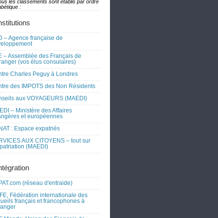
ous les classements sont établis par ordre
bétique :
nstitutions
 – Agence française de
veloppement
 – Assemblée des Français de
tranger (vos élus consulaires)
tre Charles Peguy à Londres
tre des IMPOTS des Non Résidents
nseils aux VOYAGEURS (MAEDI)
DI – Ministère des Affaires
angères et européennes
AT : Espace expatriés
RVICES AUX CITOYENS – tout sur
xpatriation (MAEDI)
ntégration
AT.com (réseau d'entraide)
FE, Fédération internationale des
ueils français et francophones à
tranger