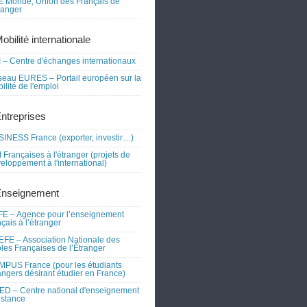
 Monde, Union des Français de
tranger
obilité internationale
 – Centre d'échanges internationaux
eau EURES – Portail européen sur la
ilité de l'emploi
Entreprises
INESS France (exporter, investir…)
 Françaises à l'étranger (projets de
eloppement à l'international)
Enseignement
E – Agence pour l’enseignement
nçais à l’étranger
FE – Association Nationale des
les Françaises de l’Étranger
PUS France (pour les étudiants
angers désirant étudier en France)
D – Centre national d'enseignement
istance