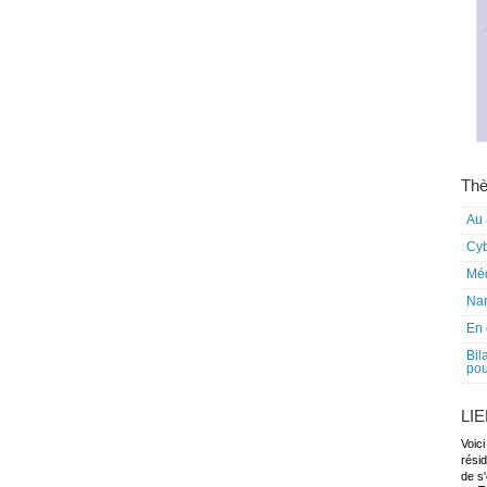
Thè
Au 
Cy
Mé
Nar
En 
Bil
pou
LI
Voici
rési
de s'