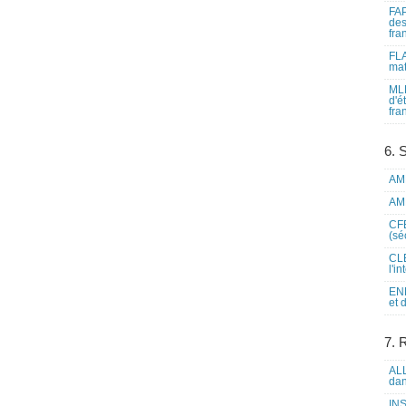
FAP
des
fra
FLA
mat
MLF
d'é
fra
6. 
AME
AME
CFE
(sé
CLE
l'i
ENL
et 
7. 
ALL
dan
INS