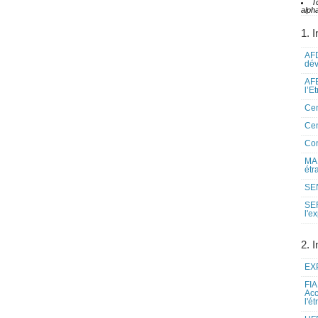
T
alpha
1. I
AFD
dé
AFE
l’E
Cen
Cen
Co
MAE
étr
SEN
SE
l'e
2. I
EXP
FIA
Acc
l'é