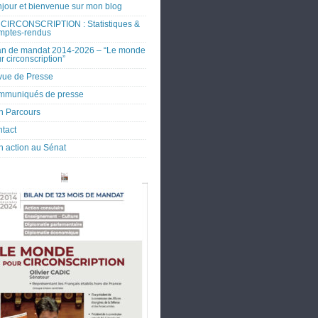
jour et bienvenue sur mon blog
CIRCONSCRIPTION : Statistiques &
mptes-rendus
an de mandat 2014-2026 – “Le monde
r circonscription”
ue de Presse
mmuniqués de presse
 Parcours
tact
 action au Sénat