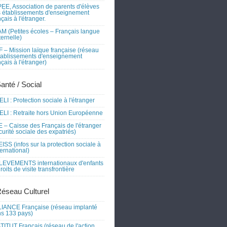
EE, Association de parents d'élèves
 établissements d'enseignement
nçais à l'étranger.
M (Petites écoles – Français langue
ernelle)
 – Mission laïque française (réseau
tablissements d'enseignement
nçais à l'étranger)
Santé / Social
LI : Protection sociale à l'étranger
LI : Retraite hors Union Européenne
 – Caisse des Français de l'étranger
curité sociale des expatriés)
ISS (infos sur la protection sociale à
nternational)
EVEMENTS internationaux d'enfants
droits de visite transfrontière
Réseau Culturel
IANCE Française (réseau implanté
s 133 pays)
TITUT Français (réseau de l'action