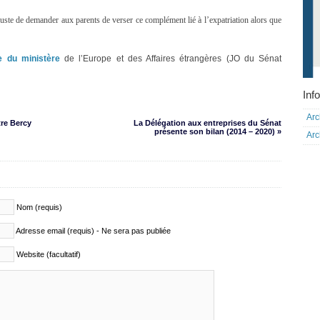
 injuste de demander aux parents de verser ce complément lié à l’expatriation alors que
e du ministère
de l’Europe et des Affaires étrangères (JO du Sénat
Info
Arc
re Bercy
La Délégation aux entreprises du Sénat
présente son bilan (2014 – 2020) »
Arc
Nom (requis)
Adresse email (requis) - Ne sera pas publiée
Website (facultatif)