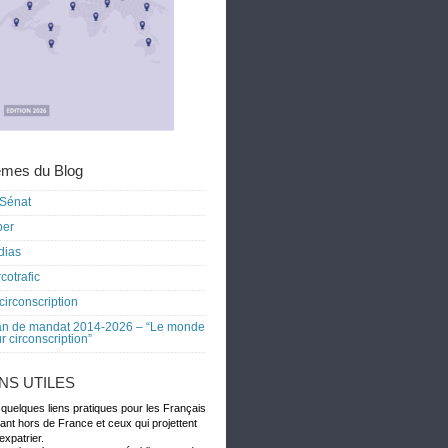
mes du Blog
Sénat
ber
dias
cotrafic
circonscription
an de mandat 2014-2026 – “Le monde
r circonscription”
ENS UTILES
 quelques liens pratiques pour les Français
dant hors de France et ceux qui projettent
expatrier.