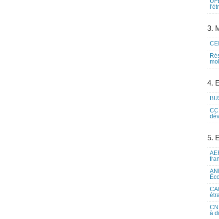
UFE
l'é
3. M
CEI
Rés
mob
4. 
BUS
CCI
dév
5. 
AEF
fra
ANE
Éco
CAM
étr
CNE
à d