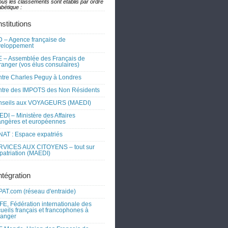
ous les classements sont établis par ordre
bétique :
nstitutions
 – Agence française de
veloppement
 – Assemblée des Français de
tranger (vos élus consulaires)
tre Charles Peguy à Londres
tre des IMPOTS des Non Résidents
nseils aux VOYAGEURS (MAEDI)
DI – Ministère des Affaires
angères et européennes
AT : Espace expatriés
RVICES AUX CITOYENS – tout sur
xpatriation (MAEDI)
ntégration
AT.com (réseau d'entraide)
FE, Fédération internationale des
ueils français et francophones à
tranger