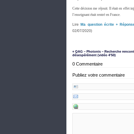
Cette décision me réjouit. Il était en effet
l’enseignant était rentré en France.
Lire
Ma question écrite + Répons
02/07/2020)
« QAG – Photonis – Recherche rencont
désespérément (vidéo 4’50)
0 Commentaire
Publiez votre commentaire