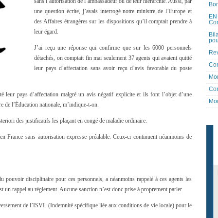
sans l’autorisation de l’ambassadeur ou de leur hiérarchie. Aussi, par
Bon
une question écrite, j’avais interrogé notre ministre de l’Europe et
EN 
des Affaires étrangères sur les dispositions qu’il comptait prendre à
Co
leur égard.
Bil
pou
J’ai reçu une réponse qui confirme que sur les 6000 personnels
Rev
détachés
, on comptait fin mai seulement 37 agents qui avaient quitté
Co
leur pays d’affectation sans avoir reçu d’avis favorable du poste
Mon
Con
 leur pays d’affectation malgré un avis négatif explicite et ils font l’objet d’une
Mon
re de l’Éducation nationale, m’indique-t-on.
teriori des justificatifs les plaçant en congé de maladie ordinaire.
 en France sans autorisation expresse préalable. Ceux-ci continuent néanmoins de
u pouvoir disciplinaire pour ces personnels, a néanmoins rappelé à ces agents les
est un rappel au règlement. Aucune sanction n’est donc prise à proprement parler.
 versement de l’ISVL (Indemnité spécifique liée aux conditions de vie locale) pour le