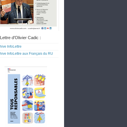
Lettre d’Olivier Cadic :
hive InfoLettre
hive InfoLettre aux Français du RU