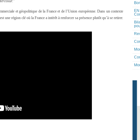
Mercosur.
”
Bon
EN 
e commerciale et géopolitique de la France et de l’Union européenne. Dans un contexte
Co
t une région clé où la France a intérêt à renforcer sa présence plutôt qu’à se retirer.
Bil
pou
Rev
Co
Mon
Con
Mon