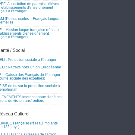
EE, Association de parents d'élèves
 établissements d'enseignement
nçais à l'étranger.
M (Petites écoles – Français langue
ernelle)
 – Mission laïque française (réseau
tablissements d'enseignement
nçais à l'étranger)
Santé / Social
LI : Protection sociale à l'étranger
LI : Retraite hors Union Européenne
 – Caisse des Français de l'étranger
curité sociale des expatriés)
ISS (infos sur la protection sociale à
nternational)
EVEMENTS internationaux d'enfants
droits de visite transfrontière
Réseau Culturel
IANCE Française (réseau implanté
s 133 pays)
TITUT Français (réseau de l'action