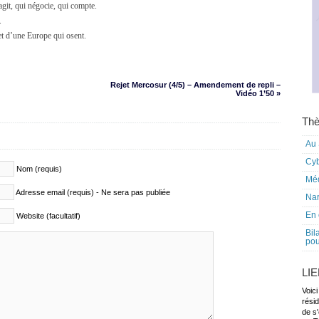
agit, qui négocie, qui compte.
.
et d’une Europe qui osent.
Rejet Mercosur (4/5) – Amendement de repli –
Vidéo 1’50 »
Thè
Au 
Cy
Nom (requis)
Mé
Adresse email (requis) - Ne sera pas publiée
Nar
En 
Website (facultatif)
Bil
pou
LI
Voici
rési
de s'