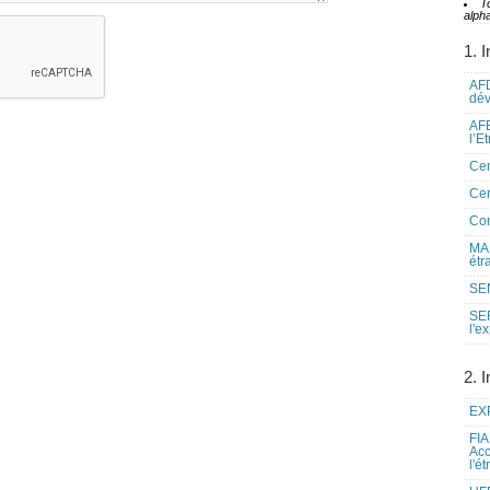
T
alpha
1. I
AFD
dé
AFE
l’E
Cen
Cen
Co
MAE
étr
SEN
SE
l'e
2. I
EXP
FIA
Acc
l'é