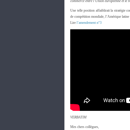
commerce entre l’Union européenne et le 
Une telle position affaiblirait la stratégi
de compétition mondiale, l’Amérique latine es
Lire
l’amendement n°3
VERBATIM
Mes chers collègues,