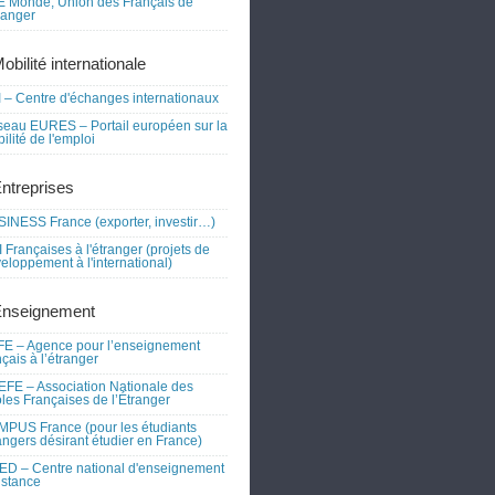
 Monde, Union des Français de
tranger
obilité internationale
 – Centre d'échanges internationaux
eau EURES – Portail européen sur la
ilité de l'emploi
Entreprises
INESS France (exporter, investir…)
 Françaises à l'étranger (projets de
eloppement à l'international)
Enseignement
E – Agence pour l’enseignement
nçais à l’étranger
FE – Association Nationale des
les Françaises de l’Étranger
PUS France (pour les étudiants
angers désirant étudier en France)
D – Centre national d'enseignement
istance