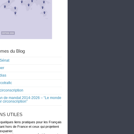
mes du Blog
Sénat
ber
dias
cotrafic
circonscription
an de mandat 2014-2026 – “Le monde
r circonscription”
ENS UTILES
 quelques liens pratiques pour les Français
dant hors de France et ceux qui projettent
expatrier.