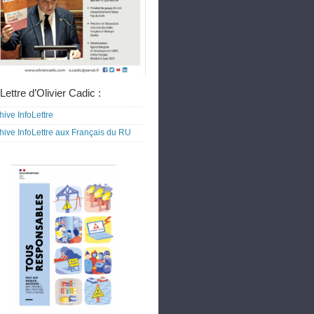
Lettre d’Olivier Cadic :
hive InfoLettre
hive InfoLettre aux Français du RU