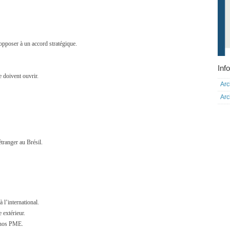
pposer à un accord stratégique.
Info
e doivent ouvrir.
Arc
Arc
tranger au Brésil.
l’international.
 extérieur.
 nos PME.