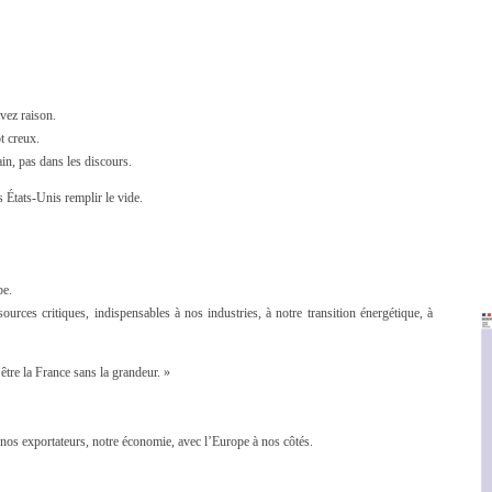
avez raison.
t creux.
ain, pas dans les discours.
es États-Unis remplir le vide.
pe.
sources critiques, indispensables à nos industries, à notre transition énergétique, à
être la France sans la grandeur. »
 nos exportateurs, notre économie, avec l’Europe à nos côtés.