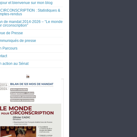
jour et bienvenue sur mon blog
CIRCONSCRIPTION : Statistiques &
mptes-rendus
an de mandat 2014-2026 – “Le monde
r circonscription”
ue de Presse
mmuniqués de presse
 Parcours
tact
 action au Sénat