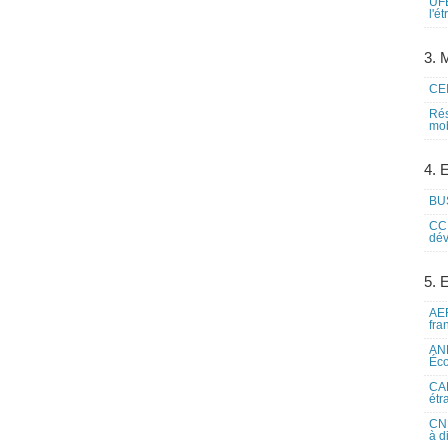
UFE
l'é
3. M
CEI
Rés
mob
4. 
BUS
CCI
dév
5. 
AEF
fra
ANE
Éco
CAM
étr
CNE
à d