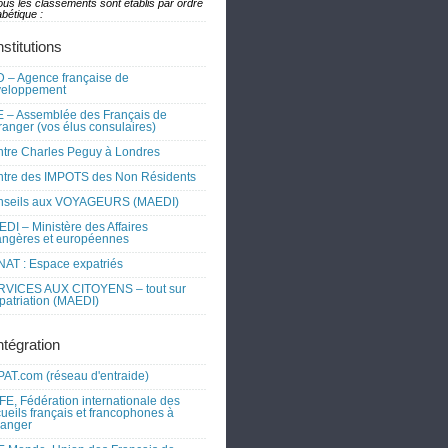
ous les classements sont établis par ordre
bétique :
nstitutions
 – Agence française de
veloppement
 – Assemblée des Français de
tranger (vos élus consulaires)
tre Charles Peguy à Londres
tre des IMPOTS des Non Résidents
nseils aux VOYAGEURS (MAEDI)
DI – Ministère des Affaires
angères et européennes
AT : Espace expatriés
RVICES AUX CITOYENS – tout sur
xpatriation (MAEDI)
ntégration
AT.com (réseau d'entraide)
FE, Fédération internationale des
ueils français et francophones à
tranger