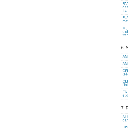
FAP
des
fra
FLA
mat
MLF
d'é
fra
6. 
AME
AME
CFE
(sé
CLE
l'i
ENL
et 
7. 
ALL
dan
INS