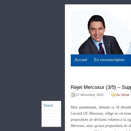
Accueil
En circonscription
Rejet Mercosur (3/5) – Supp
17 décembre, 2025
Au Sénat
Tweet
Mon amendement, défendu ce 16 décembre
l’accord UE–Mercosur, rédigé en ces terme
propositions de décisions relatives à la s
Mercosur, ainsi qu’aux propositions de déc