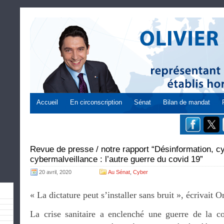
Accueil
En circonscription
Sénat
Bilan de mandat
Revue de presse / notre rapport “Désinformation, c
cybermalveillance : l’autre guerre du covid 19”
20 avril, 2020
Au Sénat
,
Cyber
« La dictature peut s’installer sans bruit », écrivait O
La crise sanitaire a enclenché une guerre de la c