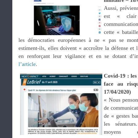
militaire – 18
Aussi, prévien
est « clai
communication
cette « bataill
les démocraties européennes à ne « pas se montr
estiment-ils, elles doivent « accroître la défense et
en renforçant leur vigilance et en se dotant d’i
l’article
.
Covid-19 : les
face au risq
17/04/2020)
« Nous pensons 
de communicati
de « gestes ba
les sénateur
moyens