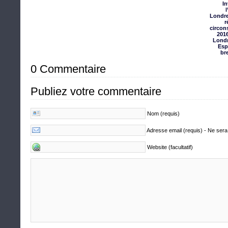
In
l
Londre
r
circon
2016
Londr
Esp
bre
0 Commentaire
Publiez votre commentaire
Nom (requis)
Adresse email (requis) - Ne sera
Website (facultatif)