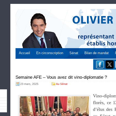
Accueil
En circonscription
Sénat
Bilan de mandat
Semaine AFE – Vous avez dit vino-diplomatie ?
23 mars, 2025
Au Sénat
Vino-diplo
florès, ce 
d’élus des F