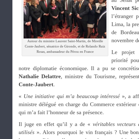
au Sénat po
Vincent Sic
l’étranger 
Lima, la pr
de Bordea
novembre de
Autour du ministre Laurent Saint-Martin, de Mireille
Conte-Jaubert, sénatrice de Gironde, et de Rolando Ruiz
Le projet 
Rosas, ambassadeur du Pérou en France
priorité po
notre diplomatie économique. Il a pu se concrétis
Nathalie Delattre
, ministre du Tourisme, représen
Conte-Jaubert
.
«
Une initiative qui m’a beaucoup intéressé
», a af
ministre délégué en charge du Commerce extérieur et
qui m’a fait l’honneur de sa présence.
Il juge en effet qu’il y a de «
véritables vecteurs
utilisés
». Alors pourquoi le vin français ? Une bon