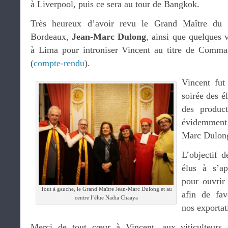
à Liverpool, puis ce sera au tour de Bangkok.
Très heureux d’avoir revu le Grand Maître du 
Bordeaux,
Jean-Marc Dulong
, ainsi que quelques 
à Lima pour introniser Vincent au titre de Comm
(
compte-rendu
).
Vincent fut
soirée des é
des produc
évidemment
Marc Dulon
L’objectif d
élus à s’ap
pour ouvrir
Tout à gauche, le Grand Maître Jean-Marc Dulong et au
afin de fav
centre l’élue Nadia Chaaya
nos exportat
Merci de tout cœur à Vincent, aux viticulteurs 