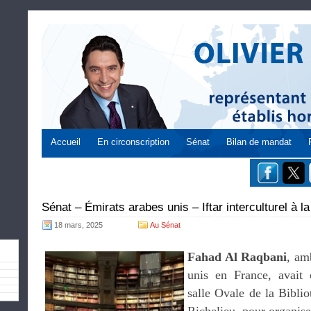
Accueil
En circonscription
Sénat
Bilan de mandat
Sénat – Émirats arabes unis – Iftar interculturel à l
18 mars, 2025
Au Sénat
Fahad Al Raqbani
, am
unis en France, avait 
salle Ovale de la Bibli