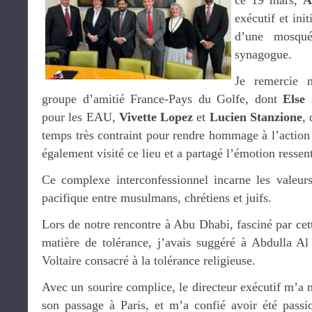
ce 19 mars,
A
exécutif et ini
d’une mosqué
synagogue.
Je remercie 
groupe d’amitié France-Pays du Golfe, dont
Else
pour les EAU,
Vivette Lopez
et
Lucien Stanzione
,
temps très contraint pour rendre hommage à l’action d
également visité ce lieu et a partagé l’émotion ressent
Ce complexe interconfessionnel incarne les valeurs
pacifique entre musulmans, chrétiens et juifs.
Lors de notre rencontre à Abu Dhabi, fasciné par cett
matière de tolérance, j’avais suggéré à Abdulla Al
Voltaire consacré à la tolérance religieuse.
Avec un sourire complice, le directeur exécutif m’a m
son passage à Paris, et m’a confié avoir été passio