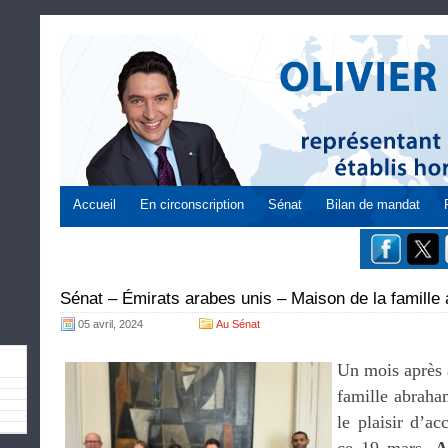
Accueil
En circonscription
Sénat
Bilan de mandat
Sénat – Émirats arabes unis – Maison de la famille
05 avril, 2024
Au Sénat
Un mois après a
famille abraha
le plaisir d’ac