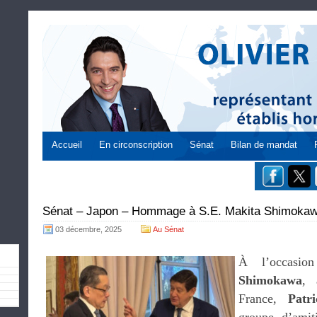
Accueil
En circonscription
Sénat
Bilan de mandat
Sénat – Japon – Hommage à S.E. Makita Shimoka
03 décembre, 2025
Au Sénat
À l’occasi
Shimokawa
, 
France,
Patr