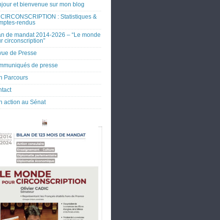
jour et bienvenue sur mon blog
CIRCONSCRIPTION : Statistiques &
mptes-rendus
an de mandat 2014-2026 – “Le monde
r circonscription”
ue de Presse
mmuniqués de presse
 Parcours
tact
 action au Sénat