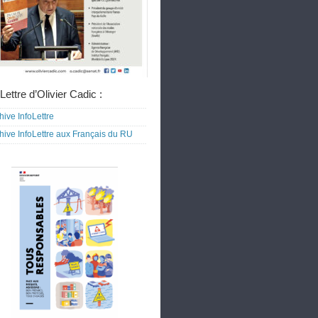
Lettre d’Olivier Cadic :
hive InfoLettre
hive InfoLettre aux Français du RU