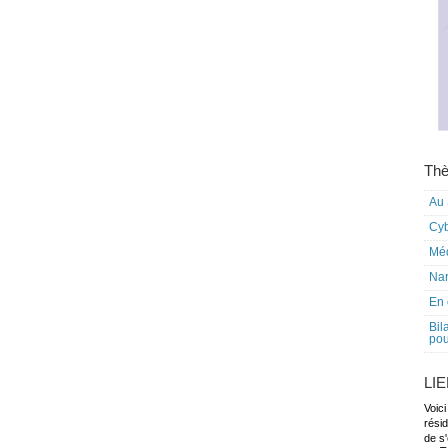
Thè
Au 
Cy
Mé
Nar
En 
Bil
pou
LI
Voici
rési
de s'