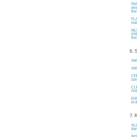
FAP
des
fra
FLA
mat
MLF
d'é
fra
6. 
AME
AME
CFE
(sé
CLE
l'i
ENL
et 
7. 
ALL
dan
INS