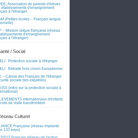
EE, Association de parents d'élèves
 établissements d'enseignement
nçais à l'étranger.
M (Petites écoles – Français langue
ernelle)
 – Mission laïque française (réseau
tablissements d'enseignement
nçais à l'étranger)
Santé / Social
LI : Protection sociale à l'étranger
LI : Retraite hors Union Européenne
 – Caisse des Français de l'étranger
curité sociale des expatriés)
ISS (infos sur la protection sociale à
nternational)
EVEMENTS internationaux d'enfants
droits de visite transfrontière
Réseau Culturel
IANCE Française (réseau implanté
s 133 pays)
TITUT Français (réseau de l'action