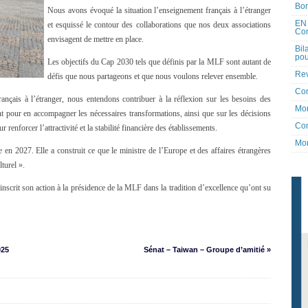
Bon
Nous avons évoqué la situation l’enseignement français à l’étranger
EN 
et esquissé le contour des collaborations que nos deux associations
Co
envisagent de mettre en place.
Bil
pou
Les objectifs du Cap 2030 tels que définis par la MLF sont autant de
Rev
défis que nous partageons et que nous voulons relever ensemble.
Co
ançais à l’étranger, nous entendons contribuer à la réflexion sur les besoins des
Mon
nt pour en accompagner les nécessaires transformations, ainsi que sur les décisions
Con
enforcer l’attractivité et la stabilité financière des établissements.
Mon
n 2027. Elle a construit ce que le ministre de l’Europe et des affaires étrangères
turel ».
 inscrit son action à la présidence de la MLF dans la tradition d’excellence qu’ont su
025
Sénat – Taiwan – Groupe d’amitié »