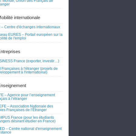
 Monde, Union des Français de
tranger
obilité internationale
 – Centre d'échanges internationaux
eau EURES – Portail européen sur la
ilité de l'emploi
Entreprises
INESS France (exporter, investir…)
 Françaises à l'étranger (projets de
eloppement à l'international)
Enseignement
E – Agence pour l’enseignement
nçais à l’étranger
FE – Association Nationale des
les Françaises de l’Étranger
PUS France (pour les étudiants
angers désirant étudier en France)
D – Centre national d'enseignement
istance