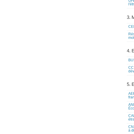
UFE
l'é
3. M
CEI
Rés
mob
4. 
BUS
CCI
dév
5. 
AEF
fra
ANE
Éco
CAM
étr
CNE
à d