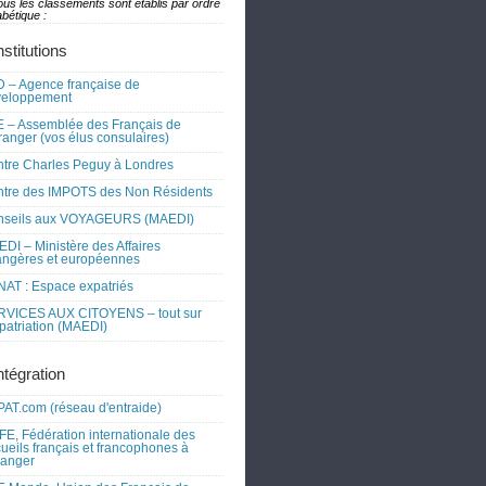
ous les classements sont établis par ordre
bétique :
nstitutions
 – Agence française de
veloppement
 – Assemblée des Français de
tranger (vos élus consulaires)
tre Charles Peguy à Londres
tre des IMPOTS des Non Résidents
nseils aux VOYAGEURS (MAEDI)
DI – Ministère des Affaires
angères et européennes
AT : Espace expatriés
RVICES AUX CITOYENS – tout sur
xpatriation (MAEDI)
ntégration
AT.com (réseau d'entraide)
FE, Fédération internationale des
ueils français et francophones à
tranger