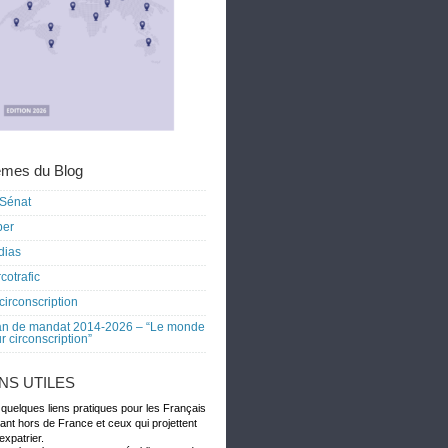
mes du Blog
Sénat
ber
dias
cotrafic
circonscription
an de mandat 2014-2026 – “Le monde
r circonscription”
ENS UTILES
 quelques liens pratiques pour les Français
dant hors de France et ceux qui projettent
expatrier.