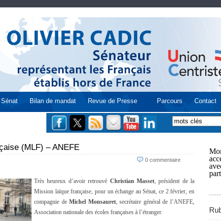
Sénat
Bilan de mandat
Revue de Presse
Parcours
Contact
ançaise (MLF) – ANEFE
Mon
acce
0 commentaire
ave
part
Très heureux d’avoir retrouvé
Christian Masset
, président de la
Mission laïque française, pour un échange au Sénat, ce 2 février, en
compagnie de
Michel Monsauret
, secrétaire général de l’ANEFE,
Rub
Association nationale des écoles françaises à l’étranger.