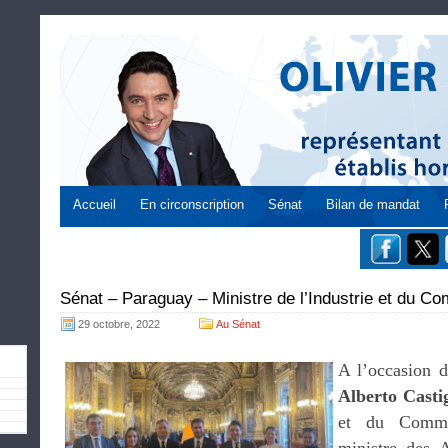
Accueil
En circonscription
Sénat
Bilan de mandat
Sénat – Paraguay – Ministre de l’Industrie et du C
29 octobre, 2022
Au Sénat
A l’occasion d
Alberto Castig
et du Comme