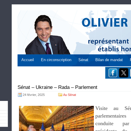
Accueil
En circonscription
Sénat
Bilan de mandat
Sénat – Ukraine – Rada – Parlement
24 février, 2025
Au Sénat
Visite au Sé
parlementaires
conduite 